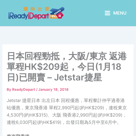
Skip
to
MENU
content
日本回程勁抵，大阪/東京 返港
單程HK$209起，今日(1月18
日)已開賣 – Jetstar捷星
By
ReadyDepart
/
January 18, 2018
Jetstar 捷星日本 出左日本 回程優惠，單程黎計仲平過香港
站優惠，東京飛香港 單程2,990円起(約HK$209)，連稅東京
4,530円(約HK$315)、大阪 飛香港2,990円起(約HK$209)，
連稅6,030円起(約HK$419)，出發日期為5月中至6月中。