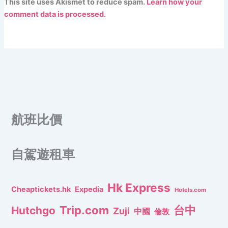
This site uses Akismet to reduce spam.
Learn how your
comment data is processed.
航班比價
自駕遊租車
Hk Express
Cheaptickets.hk
Expedia
Hotels.com
Trip.com
台中
Hutchgo
Zuji
中國
倫敦