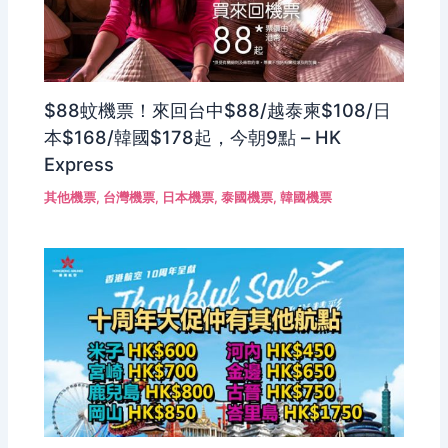
$88蚊機票！來回台中$88/越泰柬$108/日
本$168/韓國$178起，今朝9點 – HK
Express
其他機票
,
台灣機票
,
日本機票
,
泰國機票
,
韓國機票