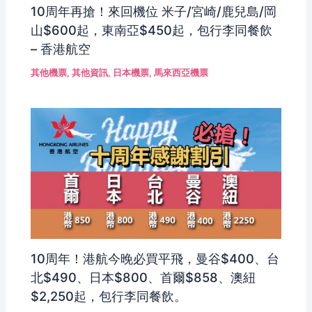
10周年再搶！來回機位 米子/宮崎/鹿兒島/岡
山$600起，東南亞$450起，包行李同餐飲
– 香港航空
其他機票
,
其他資訊
,
日本機票
,
馬來西亞機票
10周年！港航今晚必買平飛，曼谷$400、台
北$490、日本$800、首爾$858、澳紐
$2,250起，包行李同餐飲。