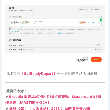
用埋右邊
【Go!ReadyDepart】
一次過比較各酒店網價錢
搵酒店推介：
★
Expedia 匯豐卓越理財卡85折優惠碼
|
Mastercard 88折
優惠碼【MASTERHK12H】
★
新鮮出爐！【 大阪新酒店 2018 】新開張推介合輯