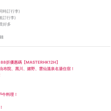
訂飛同時訂行李)
飛後訂行李)
貴好多
錢
rd 88折優惠碼【MASTERHK12H】
由布院、黑川、嬉野、雲仙溫泉名湯住宿！
！
戶牛料理！
！