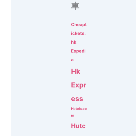
車
Cheapt
ickets.
hk
Expedi
a
Hk
Expr
ess
Hotels.co
m
Hutc