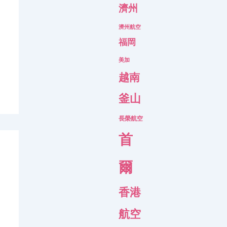
濟州
濟州航空
福岡
美加
越南
釜山
長榮航空
首
爾
香港
航空