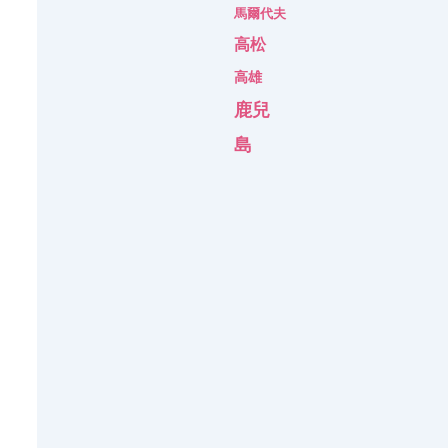
馬爾代夫
高松
高雄
鹿兒
島