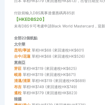
日本 單程HK$179 (來回連稅HK$613)，出發日期
付款前輸入DBS萬事達優惠碼再85折
【HKEDBS20】
未有DBS卡可考慮申請Black World Mastercard，
全部22個航點
大中華
昆明/寧波
單程HK$68 (來回連稅HK$601)
台中/花蓮
單程HK$68 (來回連稅HK$526)
東南亞
芽莊
單程HK$119 (來回連稅HK$625)
峴港
單程HK$119 (來回連稅HK$671)
清邁/清萊
單程HK$119 (來回連稅HK$689)
布吉
單程HK$149 (來回連稅HK$749)
暹粒
單程HK$179 (來回連稅HK$823)
韓國