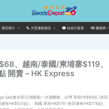
酒店推介
大型連鎖酒店
自由行套票
優惠碼
灣$68、越南/泰國/柬埔寨$119、
開賣 – HK Express
Mega Sale會全部22個航點一次過翻推，台灣 單程HK$68起 (來回
連稅HK$625起)、 韓國 單程HK$179 (來回連稅HK$778起)、