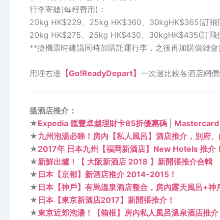
行李寄艙(每程費用)：
20kg HK$229、25kg HK$360、30kgHK$365(
20kg HK$275、25kg HK$430、30kgHK$435(訂
**搶機票時建議同時加購託運行李，之後再加購價錢會
用埋右邊
【Go!ReadyDepart】
一次過比較各酒店網價
搵酒店推介：
★
Expedia 匯豐卓越理財卡85折優惠碼
|
Masterca
★
九州泡湯必睇！房內【私人風呂】酒店推介，別府、
★
2017年 日本九州【福岡新酒店】New Hotels 推介
★
新鮮出爐！【 大阪新酒店 2018 】新開張推介合輯
★
日本【京都】新酒店推介 2014-2015！
★
日本【神戶】有馬溫泉酒店整合，房內露天風呂+神
★
日本【東京新酒店2017】新開張推介！
★
東京近郊泡湯！【箱根】房內私人風呂溫泉酒店推介