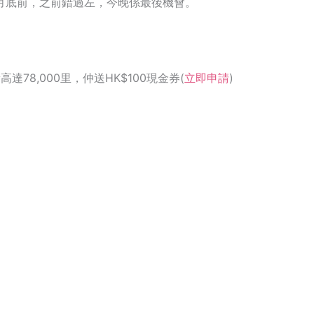
至10月底前，之前錯過左，今晚係最後機會。
迎新高達78,000里，仲送HK$100現金券(
立即申請
)