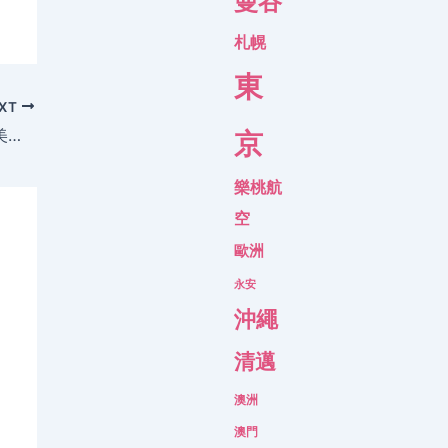
曼谷
札幌
東
XT
港航Flash Sale呀！沖繩$700/曼谷$1000/美國$2000/奧克蘭$2300/澳洲$2895，今晚12點開賣 – 香港航空
京
樂桃航
空
歐洲
永安
沖繩
清邁
澳洲
澳門