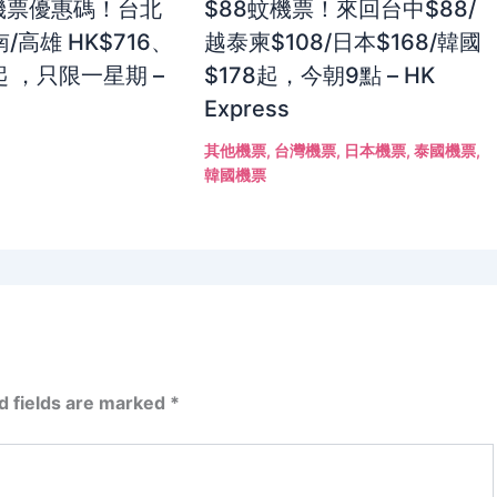
灣機票優惠碼！台北
$88蚊機票！來回台中$88/
/高雄 HK$716、
越泰柬$108/日本$168/韓國
起 ，只限一星期 –
$178起，今朝9點 – HK
Express
其他機票
,
台灣機票
,
日本機票
,
泰國機票
,
韓國機票
d fields are marked
*