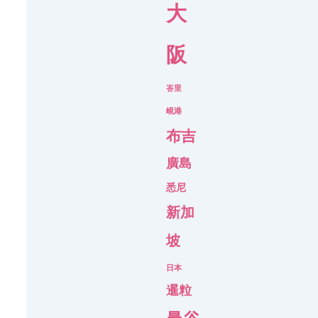
大
阪
峇里
峴港
布吉
廣島
悉尼
新加
坡
日本
暹粒