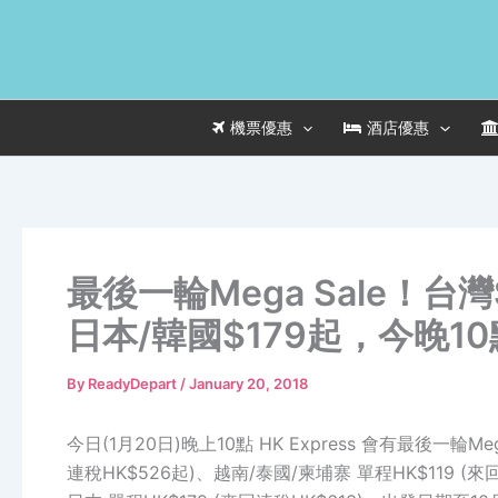
Skip
to
content
機票優惠
酒店優惠
最後一輪Mega Sale！台
日本/韓國$179起，今晚10點 
By
ReadyDepart
/
January 20, 2018
今日(1月20日)晚上10點 HK Express 會有最後一輪
連稅HK$526起)、越南/泰國/柬埔寨 單程HK$119 (來回