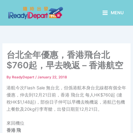
Skip
to
MENU
content
台北全年優惠，香港飛台北
$760起，早去晚返 – 香港航空
By
ReadyDepart
/
January 22, 2018
港航今次Flash Sale 無台北，但係港航本身台北線都有個全年
優惠，仲去到12月21日前，香港 飛台北 每人HK$760起 (連
稅HK$1,148起)，部份日子仲可以早機去晚機返，港航已包機
上餐飲及20kg行李寄艙，出發日期至12月21日。
來回機位
香港 飛