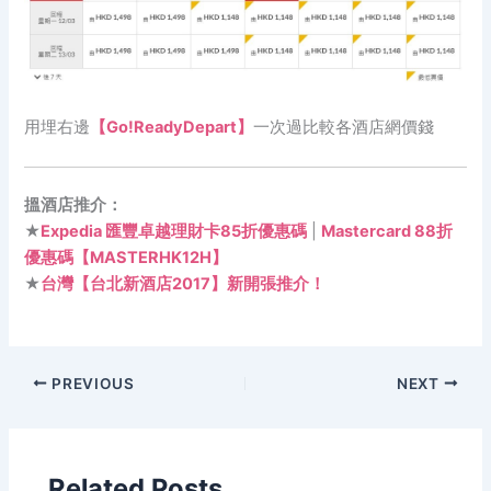
用埋右邊
【Go!ReadyDepart】
一次過比較各酒店網價錢
搵酒店推介：
★
Expedia 匯豐卓越理財卡85折優惠碼
|
Mastercard 88折
優惠碼【MASTERHK12H】
★
台灣【台北新酒店2017】新開張推介！
PREVIOUS
NEXT
Related Posts