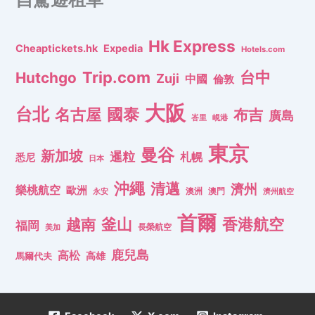
Hk Express
Cheaptickets.hk
Expedia
Hotels.com
Trip.com
台中
Hutchgo
Zuji
中國
倫敦
大阪
台北
名古屋
國泰
布吉
廣島
峇里
峴港
東京
曼谷
新加坡
暹粒
札幌
悉尼
日本
沖繩
清邁
濟州
樂桃航空
歐洲
澳洲
澳門
濟州航空
永安
首爾
釜山
香港航空
越南
福岡
長榮航空
美加
鹿兒島
高松
高雄
馬爾代夫