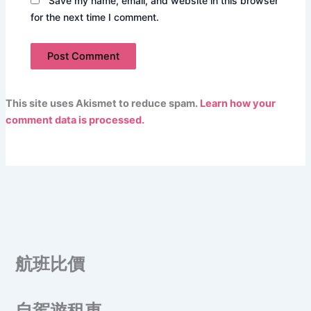
Save my name, email, and website in this browser
for the next time I comment.
This site uses Akismet to reduce spam.
Learn how your
comment data is processed.
航班比價
自駕遊租車