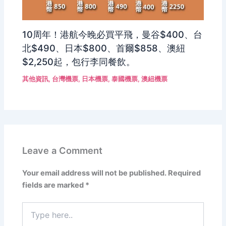
10周年！港航今晚必買平飛，曼谷$400、台
北$490、日本$800、首爾$858、澳紐
$2,250起，包行李同餐飲。
其他資訊
,
台灣機票
,
日本機票
,
泰國機票
,
澳紐機票
Leave a Comment
Your email address will not be published.
Required
fields are marked
*
Type
here..