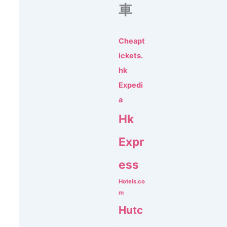
車
Cheapt
ickets.
hk
Expedi
a
Hk
Expr
ess
Hotels.co
m
Hutc