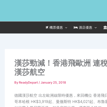
Skip
to
content
機票優惠
酒店優惠
漢莎勁減！香港飛歐洲 連稅
漢莎航空
By
ReadyDepart
/
January 25, 2018
德國漢莎航空 出左歐洲線限時優惠，來回機位 香港飛日內瓦 H
哥本哈根 HK$3,919起、曼徹斯特 HK$4,021起、布魯塞爾