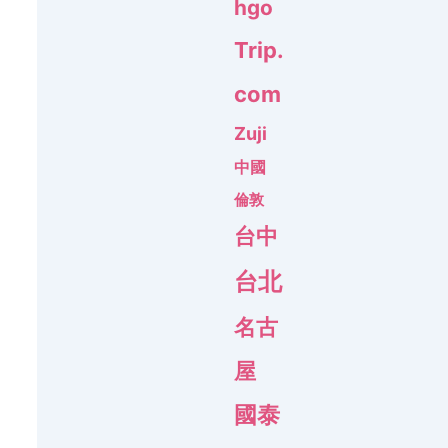
hgo
Trip.
com
Zuji
中國
倫敦
台中
台北
名古
屋
國泰