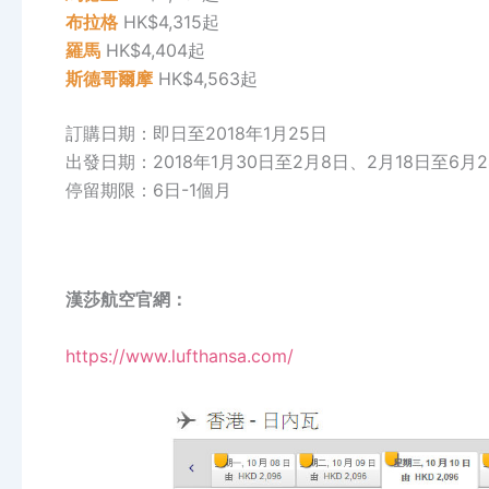
布拉格
HK$4,315起
羅馬
HK$4,404起
斯德哥爾摩
HK$4,563起
訂購日期：即日至2018年1月25日
出發日期：2018年1月30日至2月8日、2月18日至6月2
停留期限：6日-1個月
漢莎航空官網：
https://www.lufthansa.com/