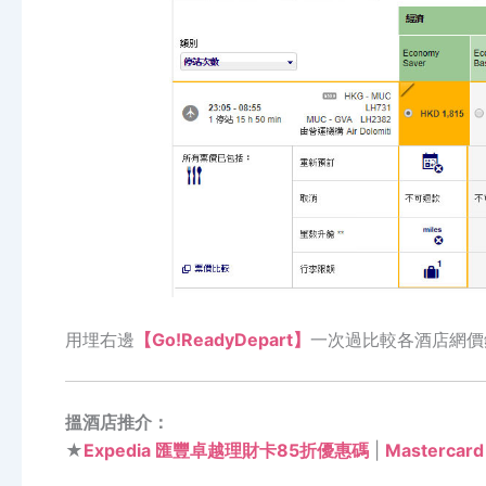
用埋右邊
【Go!ReadyDepart】
一次過比較各酒店網價
搵酒店推介：
★
Expedia 匯豐卓越理財卡85折優惠碼
|
Masterca