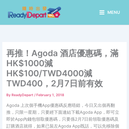
Skip
to
MENU
content
再推！Agoda 酒店優惠碼，滿
HK$1000減
HK$100/TWD4000減
TWD400，2月7日前有效
By
ReadyDepart
/
February 1, 2018
Agoda 上次個手機App優惠碼反應唔錯，今日又出個再翻
推，只限一星期，只要經下面連結下載Agoda App，即可立
即於App內錢包領取優惠碼，只要係2月7日前領取優惠碼及
訂購酒店就得，如果已裝左Agoda App既話，可以先移除個