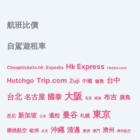
航班比價
自駕遊租車
Hk Express
Cheaptickets.hk
Expedia
Hotels.com
Trip.com
台中
Hutchgo
Zuji
中國
倫敦
大阪
台北
名古屋
國泰
布吉
廣島
峇里
峴港
東京
曼谷
新加坡
暹粒
札幌
悉尼
日本
沖繩
清邁
濟州
樂桃航空
歐洲
澳洲
澳門
濟州航空
永安