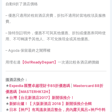
自動9折了酒店價格
– 優惠只適用於稅前酒店房費，折扣不適用於當地稅項及服務
費。
– 除特別註明外，優惠不可與其他優惠、折扣或優惠券同時使
用、不可
轉讓予其他人、不可兌換現金或其他優惠。
– Agoda 保留最終之闡釋權
用埋右邊
【Go!ReadyDepart】
一次過比較各酒店網價錢
搵酒店推介：
★
Expedia 匯豐卓越理財卡85折優惠碼
|
Mastercard 88折
優惠碼【MASTERHK12H】
★
台灣【台北新酒店2017】新開張推介！
★
新鮮出爐！【 大阪新酒店 2018 】新開張推介合輯
★
日本【神戶】有馬溫泉酒店整合，房內露天風呂+神戶牛料