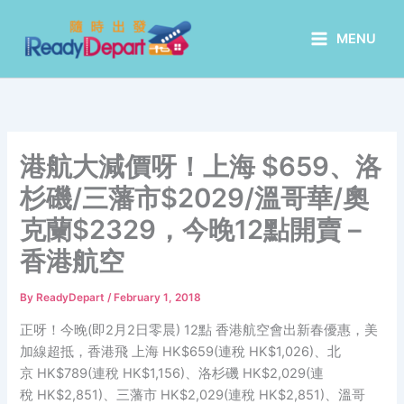
Skip
to
MENU
content
港航大減價呀！上海 $659、洛
杉磯/三藩市$2029/溫哥華/奧
克蘭$2329，今晚12點開賣 –
香港航空
By
ReadyDepart
/
February 1, 2018
正呀！今晚(即2月2日零晨) 12點 香港航空會出新春優惠，美
加線超抵，香港飛 上海 HK$659(連稅 HK$1,026)、北
京 HK$789(連稅 HK$1,156)、洛杉磯 HK$2,029(連
稅 HK$2,851)、三藩市 HK$2,029(連稅 HK$2,851)、溫哥