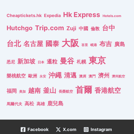
Hk Express
Cheaptickets.hk
Expedia
Hotels.com
Trip.com
台中
Hutchgo
Zuji
中國
倫敦
大阪
台北
名古屋
國泰
布吉
廣島
峇里
峴港
東京
曼谷
新加坡
暹粒
札幌
悉尼
日本
沖繩
清邁
濟州
樂桃航空
歐洲
澳洲
澳門
濟州航空
永安
首爾
釜山
香港航空
越南
福岡
長榮航空
美加
鹿兒島
高松
高雄
馬爾代夫
Facebook
X.com
Instagram