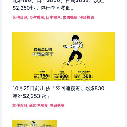
北$490、日本$800、首爾$858、澳紐
$2,250起，包行李同餐飲。
其他資訊
,
台灣機票
,
日本機票
,
泰國機票
,
澳紐機票
10月25日前出發「來回連稅新加坡$830、
澳洲$2,253 起」
其他資訊
,
新加坡機票
,
澳紐機票