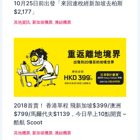
10月25日前出發「來回連稅經新加坡去柏斯
$2,177」
其他資訊
,
新加坡機票
,
澳紐機票
2018首賣！ 香港單程 飛新加坡$399/澳洲
$799/馬爾代夫$1139，今日早上10點開賣 –
酷航 Scoot
其他機票
,
新加坡機票
,
澳紐機票