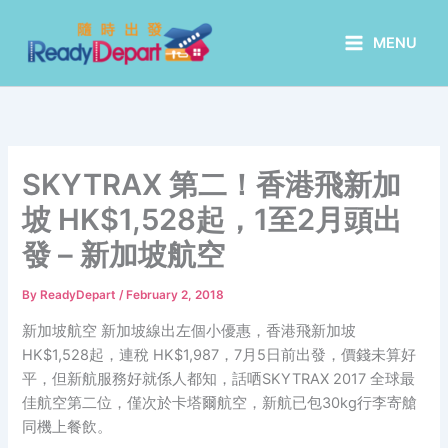
Skip
to
MENU
content
SKYTRAX 第二！香港飛新加
坡 HK$1,528起，1至2月頭出
發 – 新加坡航空
By
ReadyDepart
/
February 2, 2018
新加坡航空 新加坡線出左個小優惠，香港飛新加坡
HK$1,528起，連稅 HK$1,987，7月5日前出發，價錢未算好
平，但新航服務好就係人都知，話哂SKYTRAX 2017 全球最
佳航空第二位，僅次於卡塔爾航空，新航已包30kg行李寄艙
同機上餐飲。