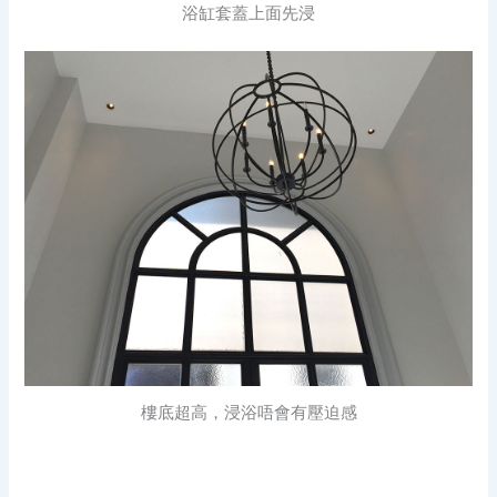
浴缸套蓋上面先浸
樓底超高，浸浴唔會有壓迫感