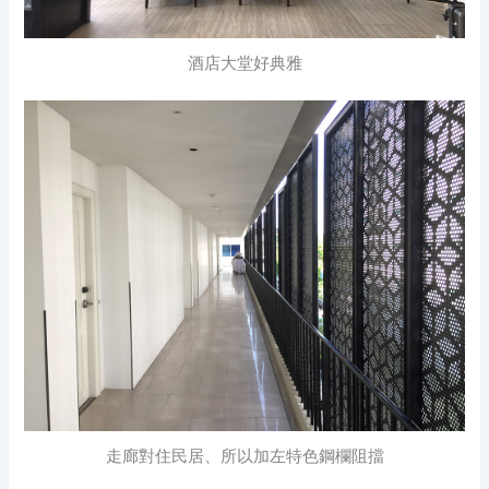
酒店大堂好典雅
走廊對住民居、所以加左特色鋼欄阻擋