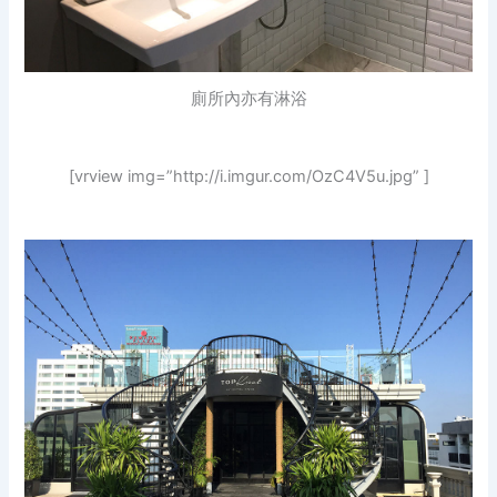
廁所內亦有淋浴
[vrview img=”http://i.imgur.com/OzC4V5u.jpg” ]