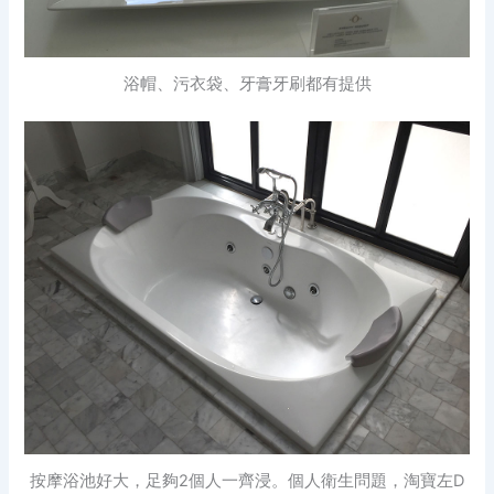
浴帽、污衣袋、牙膏牙刷都有提供
按摩浴池好大，足夠2個人一齊浸。個人衛生問題，淘寶左D