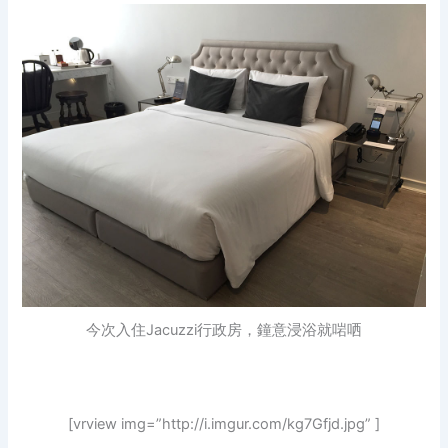
今次入住Jacuzzi行政房，鐘意浸浴就啱哂
[vrview img=”http://i.imgur.com/kg7Gfjd.jpg” ]