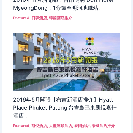
MyeongDong，1分鐘至明洞地鐵站。
Featured
,
日韓酒店
,
韓國酒店推介
2016年5月開張【布吉新酒店推介】Hyatt
Place Phuket Patong 普吉島巴東凱悅嘉軒
酒店 。
Featured
,
凱悅酒店
,
大型連鎖酒店
,
泰國酒店
,
泰國酒店推介