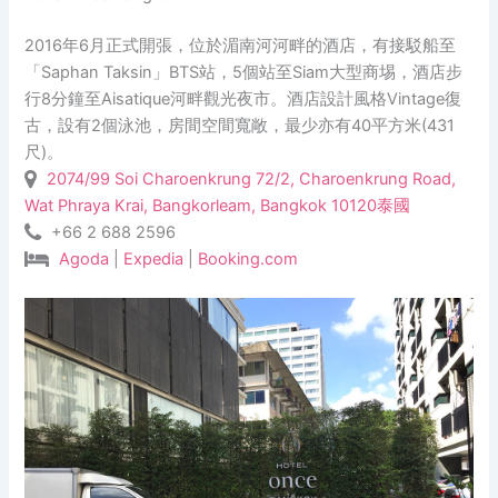
2016年6月正式開張，位於湄南河河畔的酒店，有接駁船至
「Saphan Taksin」BTS站，5個站至Siam大型商埸，酒店步
行8分鐘至Aisatique河畔觀光夜市。酒店設計風格Vintage復
古，設有2個泳池，房間空間寬敞，最少亦有40平方米(431
尺)。
2074/99 Soi Charoenkrung 72/2, Charoenkrung Road,
Wat Phraya Krai, Bangkorleam, Bangkok 10120泰國
+66 2 688 2596
Agoda
|
Expedia
|
Booking.com