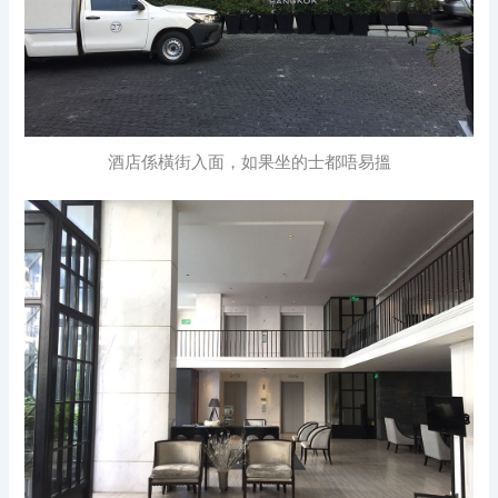
酒店係橫街入面，如果坐的士都唔易搵