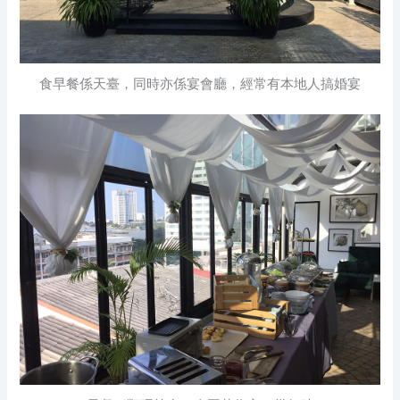
食早餐係天臺，同時亦係宴會廳，經常有本地人搞婚宴