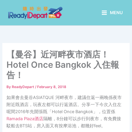
Skip
to
MENU
content
【曼谷】近河畔夜市酒店！
Hotel Once Bangkok 入住報
告！
By
ReadyDepart
/
February 8, 2018
如果會去曼谷ASIATQUE 河畔夜市，建議住返一兩晚係夜市
附近既酒店，玩夜左都可以行返酒店。分享一下今次入住左
呢間2016年先開張既「Hotel Once Bangkok」，位置係
Ramada Plaza酒店
隔離，8分鐘可以步行到夜市，有免費接
駁船去BTS站，房入面又有按摩浴池，都幾好feel。