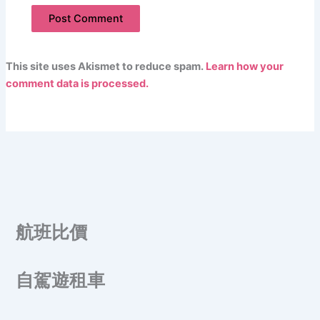
This site uses Akismet to reduce spam.
Learn how your
comment data is processed.
航班比價
自駕遊租車