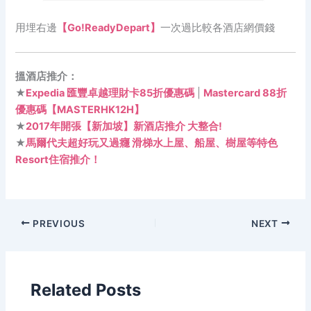
用埋右邊
【Go!ReadyDepart】
一次過比較各酒店網價錢
搵酒店推介：
★
Expedia 匯豐卓越理財卡85折優惠碼
|
Mastercard 88折
優惠碼【MASTERHK12H】
★
2017年開張【新加坡】新酒店推介 大整合!
★
馬爾代夫超好玩又過癮 滑梯水上屋、船屋、樹屋等特色
Resort住宿推介！
PREVIOUS
NEXT
Related Posts