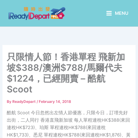
Skip
to
MENU
content
只限情人節！香港單程 飛新加
坡$388/澳洲$788/馬爾代夫
$1224，已經開賣 – 酷航
Scoot
By
ReadyDepart
/
February 14, 2018
酷航 Scoot 今日忽然出左情人節優惠，只限今日，訂埋先好
出街，二人同行 香港直飛新加坡 每人單程連稅HK$388(來回
連稅HK$723)、珀斯 單程連稅HK$788(來回連稅
HK$1,733)、悉尼 單程連稅HK$788(來回連稅HK$1,876)、黃