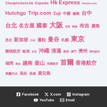
Hk Express
Cheaptickets.hk
Expedia
Hotels.com
Trip.com
台中
Hutchgo
Zuji
中國
倫敦
大阪
台北
名古屋
國泰
布吉
廣島
峇里
峴港
東京
曼谷
新加坡
暹粒
札幌
悉尼
日本
沖繩
清邁
濟州
樂桃航空
歐洲
澳洲
澳門
濟州航空
永安
首爾
釜山
香港航空
越南
福岡
長榮航空
美加
鹿兒島
高松
高雄
馬爾代夫
Facebook
X.com
Instagram
YouTube
Email