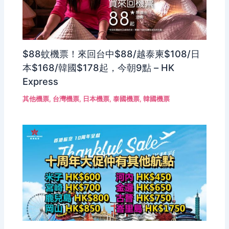
$88蚊機票！來回台中$88/越泰柬$108/日
本$168/韓國$178起，今朝9點 – HK
Express
其他機票
,
台灣機票
,
日本機票
,
泰國機票
,
韓國機票