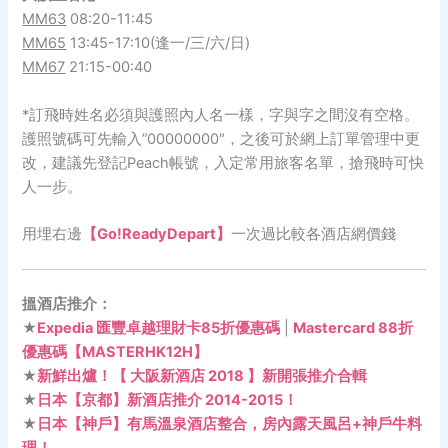
MM63
08:20-11:45
MM65
13:45-17:10(逢一/三/六/日)
MM67
21:15-00:40
*訂飛時姓名必須與護照內人名一樣，字與字之間沒有空格。
護照號碼可先輸入”00000000″，之後可於網上訂單管理中更
改，建議先登記Peach帳號，入定常用旅客名單，搶飛時可快
人一步。
用埋右邊
【Go!ReadyDepart】
一次過比較各酒店網價錢
搵酒店推介：
★
Expedia 匯豐卓越理財卡85折優惠碼
|
Mastercard 88折
優惠碼【MASTERHK12H】
★
新鮮出爐！【 大阪新酒店 2018 】新開張推介合輯
★
日本【京都】新酒店推介 2014-2015！
★
日本【神戶】有馬溫泉酒店整合，房內露天風呂+神戶牛料