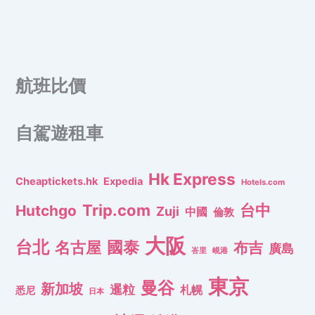
航班比價
自駕遊租車
Hk Express
Cheaptickets.hk
Expedia
Hotels.com
Trip.com
台中
Hutchgo
Zuji
中國
倫敦
大阪
台北
名古屋
國泰
布吉
廣島
峇里
峴港
東京
曼谷
新加坡
暹粒
札幌
悉尼
日本