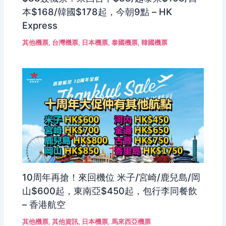
本$168/韓國$178起，今朝9點 – HK
Express
其他機票
,
台灣機票
,
日本機票
,
泰國機票
,
韓國機票
10周年再搶！來回機位 米子/宮崎/鹿兒島/岡
山$600起，東南亞$450起，包行李同餐飲
– 香港航空
其他機票
,
其他資訊
,
日本機票
,
馬來西亞機票