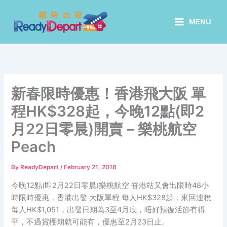
Skip
to
MENU
content
新春限時優惠！香港飛大阪 單
程HK$328起，今晚12點(即2
月22日零晨)開賣 – 樂桃航空
Peach
By
ReadyDepart
/
February 21, 2018
今晚12點(即2月22日零晨)樂桃航空 香港站又會出限時48小
時限時優惠，香港出發 大阪單程 每人HK$328起，來回連稅
每人HK$1,051，出發日期為3至4月底，唔好預復活節有得
平，不過賞櫻期就可能有，優惠至2月23日止。