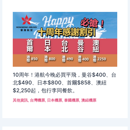
10周年！港航今晚必買平飛，曼谷$400、台
北$490、日本$800、首爾$858、澳紐
$2,250起，包行李同餐飲。
其他資訊
,
台灣機票
,
日本機票
,
泰國機票
,
澳紐機票