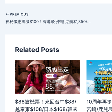
PREVIOUS
神秘優惠碼減$100！香港飛 沖繩 港航$1,350/國泰$2,090起，年底前出發 – Trip .com
Related Posts
$88蚊機票！來回台中$88/
10周年再搶
越泰柬$108/日本$168/韓國
宮崎/鹿兒島