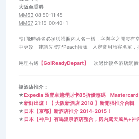
大阪
至
香港
MM63
08:50-11:45
MM67
21:15-00:40+1
*訂飛時姓名必須與護照內人名一樣，字與字之間沒有空格
中更改，建議先登記Peach帳號，入定常用旅客名單
用埋右邊
【Go!ReadyDepart】
一次過比較各酒店網價
搵酒店推介：
★
Expedia 匯豐卓越理財卡85折優惠碼
|
Masterca
★
新鮮出爐！【 大阪新酒店 2018 】新開張推介合輯
★
日本【京都】新酒店推介 2014-2015！
★
日本【神戶】有馬溫泉酒店整合，房內露天風呂+神