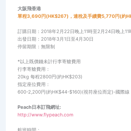
大阪飛香港
單程3,690円(HK$267)，連稅及手續費5,770円(約HK
訂購日期：2018年2月22日晚上11時至2月24日晚上11
出發日期：2018年3月1日至4月30日
停留期限：無限制
*以上既價錢未計行李寄艙費用
行李寄艙費用：
20kg 每程2800円(約HK$203)
指定座位費用：
600-2,200円(約HK$44-$160)(視符座位而定)-國際線
Peach日本訂飛網址:
http://www.flypeach.com
航班時間：