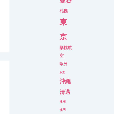
曼谷
札幌
東
京
樂桃航
空
歐洲
永安
沖繩
清邁
澳洲
澳門