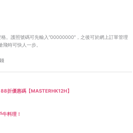
。護照號碼可先輸入”00000000″，之後可於網上訂單管理
，搶飛時可快人一步。
錢
rd 88折優惠碼【MASTERHK12H】
戶牛料理！