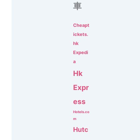
車
Cheapt
ickets.
hk
Expedi
a
Hk
Expr
ess
Hotels.co
m
Hutc