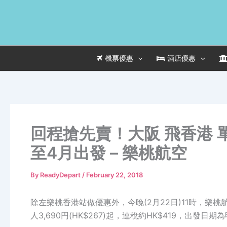
Skip
to
content
機票優惠
酒店優惠
回程搶先賣！大阪 飛香港 單
至4月出發 – 樂桃航空
By
ReadyDepart
/
February 22, 2018
除左樂桃香港站做優惠外，今晚(2月22日)11時，樂桃航
人3,690円(HK$267)起，連稅約HK$419，出發