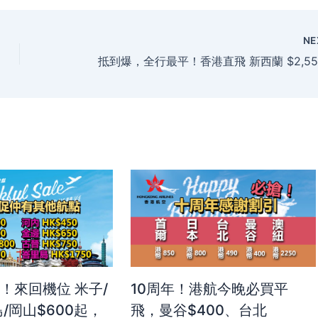
NE
！來回機位 米子/
10周年！港航今晚必買平
/岡山$600起，
飛，曼谷$400、台北