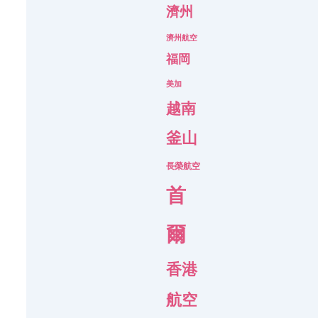
濟州
濟州航空
福岡
美加
越南
釜山
長榮航空
首
爾
香港
航空