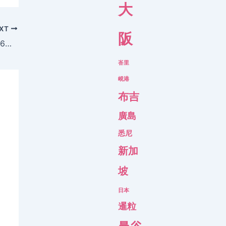
大
XT
阪
抵到爆，全行最平！香港直飛 新西蘭 $2,556起，12月底前出發 – 香港航空
峇里
峴港
布吉
廣島
悉尼
新加
坡
日本
暹粒