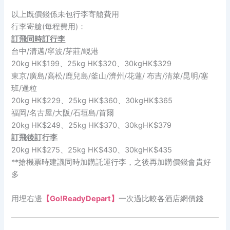
以上既價錢係未包行李寄艙費用
行李寄艙(每程費用)：
訂飛同時訂行李
台中/清邁/寧波/芽莊/峴港
20kg HK$199、25kg HK$320、30kgHK$329
東京/廣島/高松/鹿兒島/釜山/濟州/花蓮/ 布吉/清萊/昆明/塞
班/暹粒
20kg HK$229、25kg HK$360、30kgHK$365
福岡/名古屋/大阪/石垣島/首爾
20kg HK$249、25kg HK$370、30kgHK$379
訂飛後訂行李
20kg HK$275、25kg HK$430、30kgHK$435
**搶機票時建議同時加購託運行李，之後再加購價錢會貴好
多
用埋右邊
【Go!ReadyDepart】
一次過比較各酒店網價錢