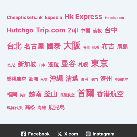
Hk Express
Cheaptickets.hk
Expedia
Hotels.com
Trip.com
台中
Hutchgo
Zuji
中國
倫敦
大阪
台北
名古屋
國泰
布吉
廣島
峇里
峴港
東京
曼谷
新加坡
暹粒
札幌
悉尼
日本
沖繩
清邁
濟州
樂桃航空
歐洲
澳洲
澳門
濟州航空
永安
首爾
釜山
香港航空
越南
福岡
長榮航空
美加
鹿兒島
高松
高雄
馬爾代夫
Facebook
X.com
Instagram