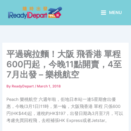
Skip
to
MENU
content
平過碗拉麵！大阪 飛香港 單程
600円起，今晚11點開賣，4至
7月出發 – 樂桃航空
By
ReadyDepart
/
March 1, 2018
Peach 樂桃航空 六週年啦，佢地日本站一連5星期會出優
惠，今晚(3月1日)11時，第一輪，大阪飛香港 單程 只係600
円(HK$44)起，連稅約HK$197，出發日期為3月至7月，可以
考慮先買回程飛，去程補張HK Express或者Jetstar。