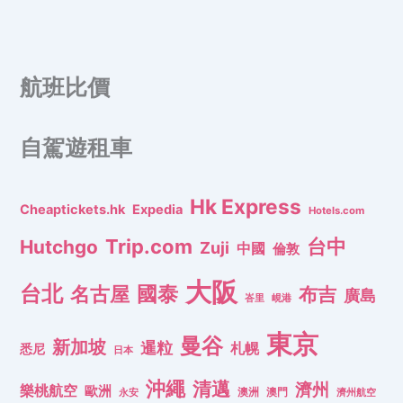
航班比價
自駕遊租車
Hk Express
Cheaptickets.hk
Expedia
Hotels.com
Trip.com
台中
Hutchgo
Zuji
中國
倫敦
大阪
台北
名古屋
國泰
布吉
廣島
峇里
峴港
東京
曼谷
新加坡
暹粒
札幌
悉尼
日本
沖繩
清邁
濟州
樂桃航空
歐洲
澳洲
澳門
濟州航空
永安