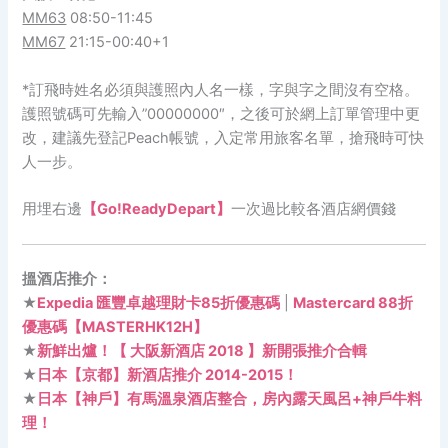
MM63
08:50-11:45
MM67
21:15-00:40+1
*訂飛時姓名必須與護照內人名一樣，字與字之間沒有空格。
護照號碼可先輸入”00000000″，之後可於網上訂單管理中更
改，建議先登記Peach帳號，入定常用旅客名單，搶飛時可快
人一步。
用埋右邊
【Go!ReadyDepart】
一次過比較各酒店網價錢
搵酒店推介：
★
Expedia 匯豐卓越理財卡85折優惠碼
|
Mastercard 88折
優惠碼【MASTERHK12H】
★
新鮮出爐！【 大阪新酒店 2018 】新開張推介合輯
★
日本【京都】新酒店推介 2014-2015！
★
日本【神戶】有馬溫泉酒店整合，房內露天風呂+神戶牛料
理！