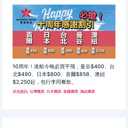
10周年！港航今晚必買平飛，曼谷$400、台
北$490、日本$800、首爾$858、澳紐
$2,250起，包行李同餐飲。
其他資訊
,
台灣機票
,
日本機票
,
泰國機票
,
澳紐機票