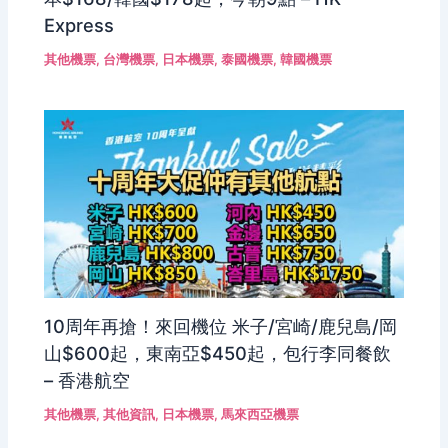
Express
其他機票
,
台灣機票
,
日本機票
,
泰國機票
,
韓國機票
10周年再搶！來回機位 米子/宮崎/鹿兒島/岡
山$600起，東南亞$450起，包行李同餐飲
– 香港航空
其他機票
,
其他資訊
,
日本機票
,
馬來西亞機票