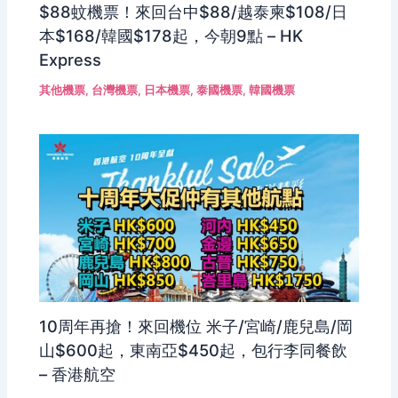
$88蚊機票！來回台中$88/越泰柬$108/日
本$168/韓國$178起，今朝9點 – HK
Express
其他機票
,
台灣機票
,
日本機票
,
泰國機票
,
韓國機票
10周年再搶！來回機位 米子/宮崎/鹿兒島/岡
山$600起，東南亞$450起，包行李同餐飲
– 香港航空