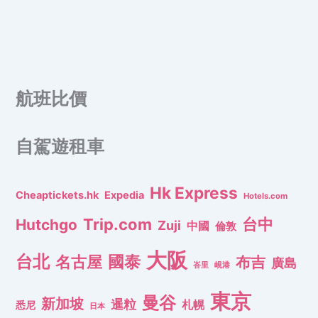
航班比價
自駕遊租車
Hk Express
Cheaptickets.hk
Expedia
Hotels.com
Trip.com
台中
Hutchgo
Zuji
中國
倫敦
大阪
台北
名古屋
國泰
布吉
廣島
峇里
峴港
東京
曼谷
新加坡
暹粒
札幌
悉尼
日本