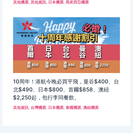
其他機票
,
其他資訊
,
日本機票
,
馬來西亞機票
10周年！港航今晚必買平飛，曼谷$400、台
北$490、日本$800、首爾$858、澳紐
$2,250起，包行李同餐飲。
其他資訊
,
台灣機票
,
日本機票
,
泰國機票
,
澳紐機票