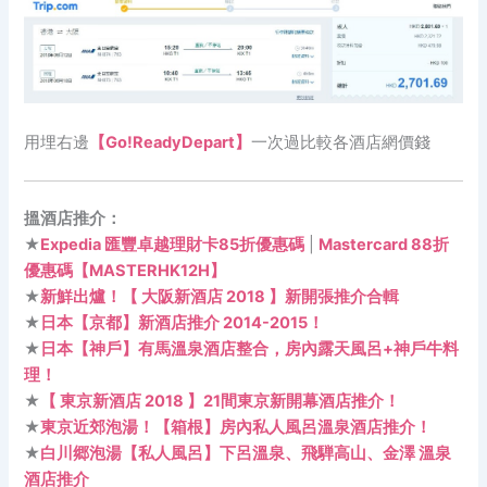
用埋右邊
【Go!ReadyDepart】
一次過比較各酒店網價錢
搵酒店推介：
★
Expedia 匯豐卓越理財卡85折優惠碼
|
Mastercard 88折
優惠碼【MASTERHK12H】
★
新鮮出爐！【 大阪新酒店 2018 】新開張推介合輯
★
日本【京都】新酒店推介 2014-2015！
★
日本【神戶】有馬溫泉酒店整合，房內露天風呂+神戶牛料
理！
★
【 東京新酒店 2018 】21間東京新開幕酒店推介！
★
東京近郊泡湯！【箱根】房內私人風呂溫泉酒店推介！
★
白川郷泡湯【私人風呂】下呂溫泉、飛騨高山、金澤 溫泉
酒店推介