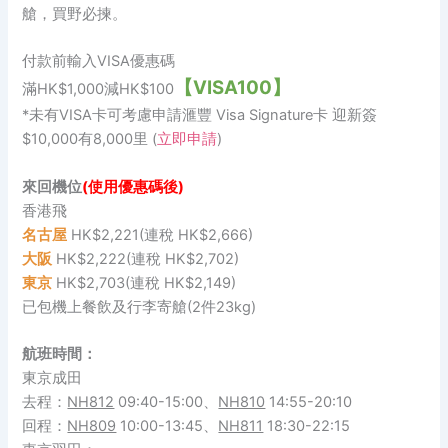
艙，買野必揀。
付款前輸入VISA優惠碼
【VISA100】
滿HK$1,000減HK$100
*未有VISA卡可考慮申請滙豐 Visa Signature卡 迎新簽
$10,000有8,000里 (
立即申請
)
來回機位
(使用優惠碼後)
香港飛
名古屋
HK$2,221(連稅 HK$2,666)
大阪
HK$2,222(連稅 HK$2,702)
東京
HK$2,703(連稅 HK$2,149)
已包機上餐飲及行李寄艙(2件23kg)
航班時間：
東京成田
去程：
NH812
09:40-15:00、
NH810
14:55-20:10
回程：
NH809
10:00-13:45、
NH811
18:30-22:15