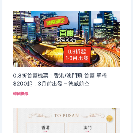
0.8折首爾機票！香港/澳門飛 首爾 單程
$200起，3月前出發 – 德威航空
韓國機票