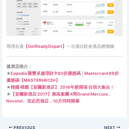
用埋右邊
【Go!ReadyDepart】
一次過比較各酒店網價錢
搵酒店推介：
★
Expedia 匯豐卓越理財卡85折優惠碼
|
Mastercard 88折
優惠碼【MASTERHK12H】
★
韓國 韓國【首爾新酒店】 2016年新開張 住宿大集合！
★
【首爾新酒店 2017】雅高集團 4間Grand Mercure、
Novotel、宜必思酒店，10月同時開幕
PREVIOUS
NEXT