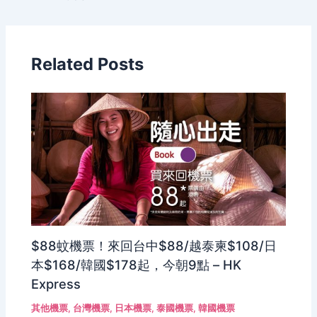
Related Posts
$88蚊機票！來回台中$88/越泰柬$108/日
本$168/韓國$178起，今朝9點 – HK
Express
其他機票
,
台灣機票
,
日本機票
,
泰國機票
,
韓國機票