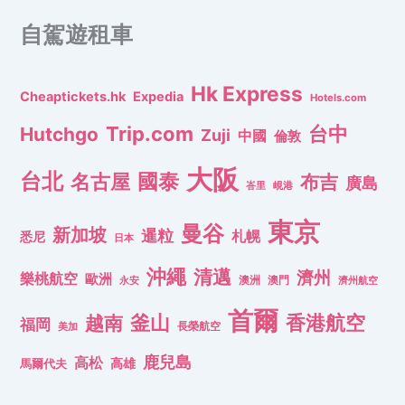
自駕遊租車
Hk Express
Cheaptickets.hk
Expedia
Hotels.com
Trip.com
台中
Hutchgo
Zuji
中國
倫敦
大阪
台北
名古屋
國泰
布吉
廣島
峇里
峴港
東京
曼谷
新加坡
暹粒
札幌
悉尼
日本
沖繩
清邁
濟州
樂桃航空
歐洲
澳洲
澳門
濟州航空
永安
首爾
釜山
香港航空
越南
福岡
長榮航空
美加
鹿兒島
高松
高雄
馬爾代夫