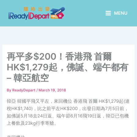
Skip
to
MENU
content
再平多$200！香港飛 首爾
HK$1,279起，佛誕、端午都有
– 韓亞航空
By
ReadyDepart
/
March 19, 2018
韓亞 韓國平飛又平左，來回機位 香港飛 首爾 HK$1,279起(連
稅HK$1,740)，比之前平左HK$200，出發日期為7月5日前，
如佛誕5月18去24日返、端午節6月16飛19日返，韓亞已包機
上餐飲及23kg行李寄艙。