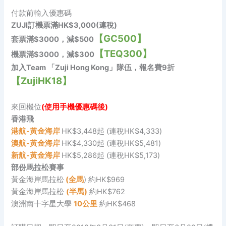
付款前輸入優惠碼
ZUJI訂機票滿HK$3,000(連稅)
【GC500】
套票滿$3000，減$500
【
TEQ300
】
機票
滿$3000
，
減
$300
加入Team 「Zuji Hong Kong」隊伍，報名費9折
【ZujiHK18】
來回機位
(使用手機優惠碼後)
香港飛
港航-黃金海岸
HK$3,448起 (連稅HK$4,333)
澳航-黃金海岸
HK$4,330起 (連稅HK$5,481)
新航-黃金海岸
HK$5,286起 (連稅HK$5,173)
部份馬拉松賽事
黃金海岸馬拉松
(全馬
) 約HK$969
黃金海岸馬拉松
(半馬)
約HK$762
澳洲南十字星大學
10公里
約HK$468