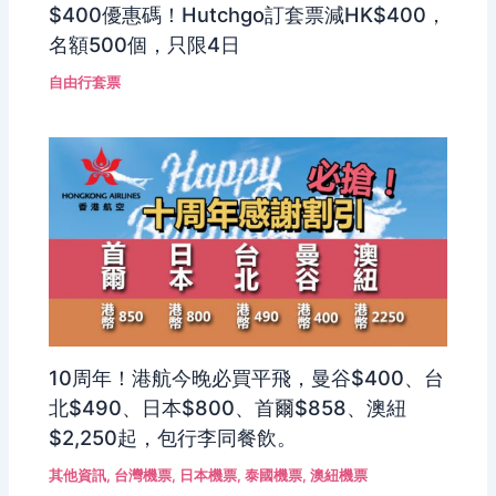
$400優惠碼！Hutchgo訂套票減HK$400，
名額500個，只限4日
自由行套票
10周年！港航今晚必買平飛，曼谷$400、台
北$490、日本$800、首爾$858、澳紐
$2,250起，包行李同餐飲。
其他資訊
,
台灣機票
,
日本機票
,
泰國機票
,
澳紐機票