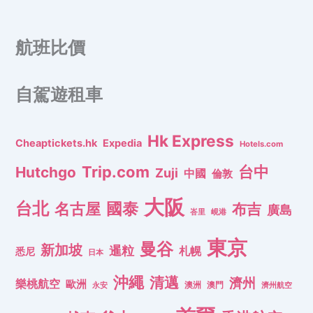
航班比價
自駕遊租車
Hk Express
Cheaptickets.hk
Expedia
Hotels.com
Trip.com
台中
Hutchgo
Zuji
中國
倫敦
大阪
台北
名古屋
國泰
布吉
廣島
峇里
峴港
東京
曼谷
新加坡
暹粒
札幌
悉尼
日本
沖繩
清邁
濟州
樂桃航空
歐洲
澳洲
澳門
濟州航空
永安