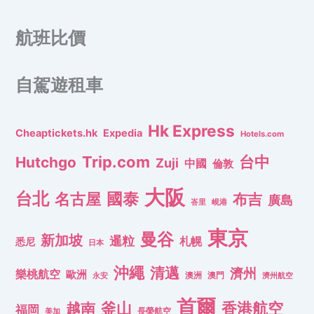
航班比價
自駕遊租車
Hk Express
Cheaptickets.hk
Expedia
Hotels.com
Trip.com
台中
Hutchgo
Zuji
中國
倫敦
大阪
台北
名古屋
國泰
布吉
廣島
峇里
峴港
東京
曼谷
新加坡
暹粒
札幌
悉尼
日本
沖繩
清邁
濟州
樂桃航空
歐洲
澳洲
澳門
濟州航空
永安
首爾
釜山
香港航空
越南
福岡
長榮航空
美加