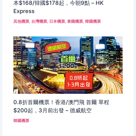
本$168/韓國$178起，今朝9點 – HK
Express
其他機票
,
台灣機票
,
日本機票
,
泰國機票
,
韓國機票
0.8折首爾機票！香港/澳門飛 首爾 單程
$200起，3月前出發 – 德威航空
韓國機票