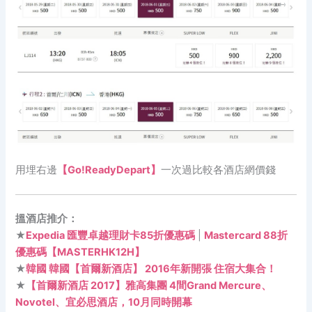
用埋右邊
【Go!ReadyDepart】
一次過比較各酒店網價錢
搵酒店推介：
★
Expedia 匯豐卓越理財卡85折優惠碼
|
Mastercard 88折
優惠碼【MASTERHK12H】
★
韓國 韓國【首爾新酒店】 2016年新開張 住宿大集合！
★
【首爾新酒店 2017】雅高集團 4間Grand Mercure、
Novotel、宜必思酒店，10月同時開幕