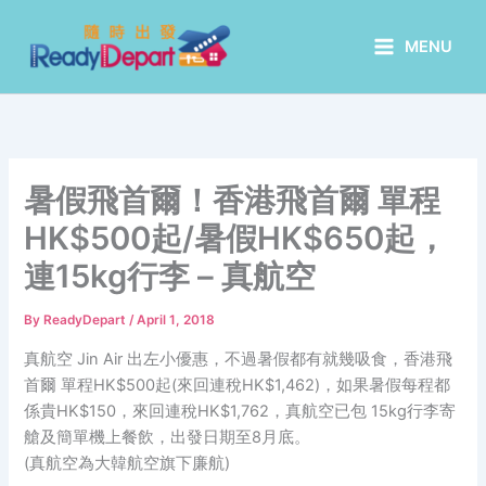
Skip
to
MENU
content
暑假飛首爾！香港飛首爾 單程
HK$500起/暑假HK$650起，
連15kg行李 – 真航空
By
ReadyDepart
/
April 1, 2018
真航空 Jin Air 出左小優惠，不過暑假都有就幾吸食，香港飛
首爾 單程HK$500起(來回連稅HK$1,462)，如果暑假每程都
係貴HK$150，來回連稅HK$1,762，真航空已包 15kg行李寄
艙及簡單機上餐飲，出發日期至8月底。
(真航空為大韓航空旗下廉航)