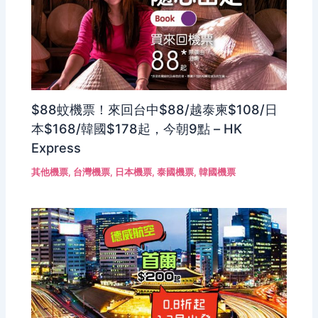
$88蚊機票！來回台中$88/越泰柬$108/日
本$168/韓國$178起，今朝9點 – HK
Express
其他機票
,
台灣機票
,
日本機票
,
泰國機票
,
韓國機票