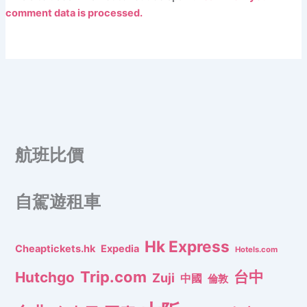
comment data is processed.
航班比價
自駕遊租車
Hk Express
Cheaptickets.hk
Expedia
Hotels.com
Trip.com
台中
Hutchgo
Zuji
中國
倫敦