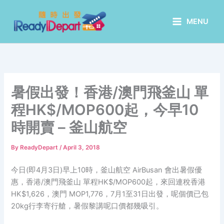
Skip
to
MENU
content
暑假出發！香港/澳門飛釜山 單
程HK$/MOP600起，今早10
時開賣 – 釜山航空
By
ReadyDepart
/
April 3, 2018
今日(即4月3日)早上10時，釜山航空 AirBusan 會出暑假優
惠，香港/澳門飛釜山 單程HK$/MOP600起，來回連稅香港
HK$1,626，澳門 MOP1,776，7月1至31日出發，呢個價已包
20kg行李寄行艙，暑假黎講呢口價都幾吸引。