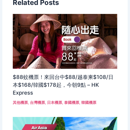
Related Posts
$88蚊機票！來回台中$88/越泰柬$108/日
本$168/韓國$178起，今朝9點 – HK
Express
其他機票
,
台灣機票
,
日本機票
,
泰國機票
,
韓國機票