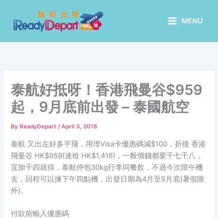
Skip
to
MENU
content
泰航好抵呀！香港飛曼谷$959
起，9月底前出發 – 泰國航空
By
ReadyDepart
/
April 3, 2018
泰航 又出左好多平飛，用埋Visa卡優惠碼減$100，折後 香港
飛曼谷 HK$959(連稅 HK$1,416)，一般價錢都要千七千八，
宜加千四就得，泰航仲包30kg行李同餐飲，不過今次限午機
去，回程可以揀下午四點機，出發日期為4月至9月底(暑假除
外)。
付款前輸入優惠碼