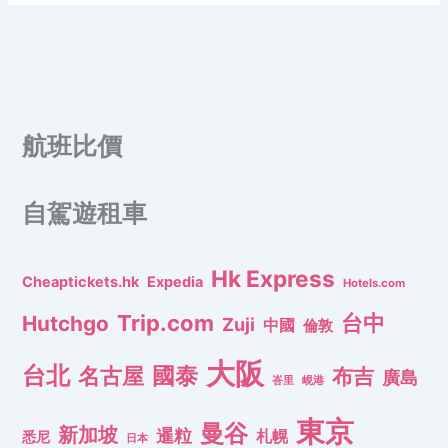
航班比價
自駕遊租車
Hk Express
Cheaptickets.hk
Expedia
Hotels.com
Trip.com
台中
Hutchgo
Zuji
中國
倫敦
大阪
台北
名古屋
國泰
布吉
廣島
峇里
峴港
東京
曼谷
新加坡
暹粒
札幌
悉尼
日本