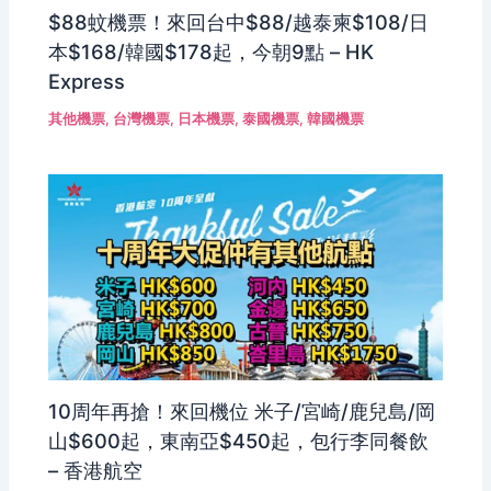
$88蚊機票！來回台中$88/越泰柬$108/日
本$168/韓國$178起，今朝9點 – HK
Express
其他機票
,
台灣機票
,
日本機票
,
泰國機票
,
韓國機票
10周年再搶！來回機位 米子/宮崎/鹿兒島/岡
山$600起，東南亞$450起，包行李同餐飲
– 香港航空