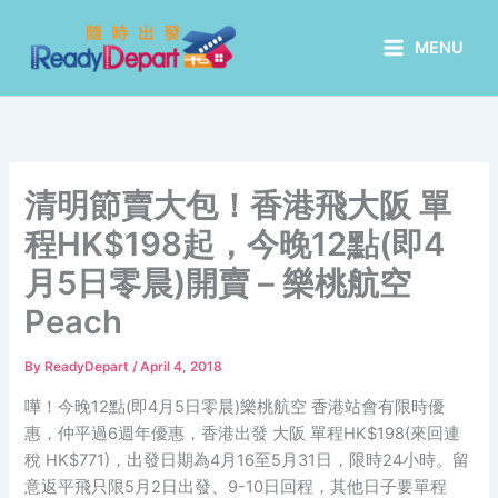
Skip
to
MENU
content
清明節賣大包！香港飛大阪 單
程HK$198起，今晚12點(即4
月5日零晨)開賣 – 樂桃航空
Peach
By
ReadyDepart
/
April 4, 2018
嘩！今晚12點(即4月5日零晨)樂桃航空 香港站會有限時優
惠，仲平過6週年優惠，香港出發 大阪 單程HK$198(來回連
稅 HK$771)，出發日期為4月16至5月31日，限時24小時。留
意返平飛只限5月2日出發、9-10日回程，其他日子要單程