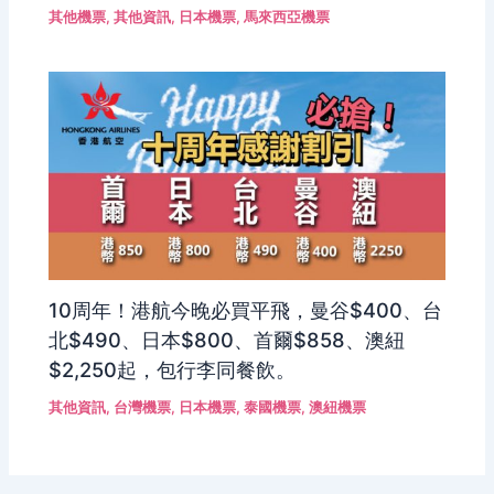
其他機票
,
其他資訊
,
日本機票
,
馬來西亞機票
10周年！港航今晚必買平飛，曼谷$400、台
北$490、日本$800、首爾$858、澳紐
$2,250起，包行李同餐飲。
其他資訊
,
台灣機票
,
日本機票
,
泰國機票
,
澳紐機票