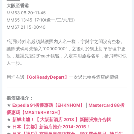
大阪
至
香港
MM63
08:20-11:45
MM65
13:45-17:10(逢一/三/六/日)
MM67
21:15-00:40
*訂飛時姓名必須與護照內人名一樣，字與字之間沒有空格。
護照號碼可先輸入”00000000″，之後可於網上訂單管理中更
改，建議先登記Peach帳號，入定常用旅客名單，搶飛時可快
人一步。
用埋右邊
【Go!ReadyDepart】
一次過比較各酒店網價錢
搵酒店推介：
★
Expedia 91折優惠碼【EHKNHOM】
|
Mastercard 88折
優惠碼【MASTERHK12H】
★
新鮮出爐！【 大阪新酒店 2018 】新開張推介合輯
★
日本【京都】新酒店推介 2014-2015！