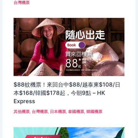
台灣機票
$88蚊機票！來回台中$88/越泰柬$108/日
本$168/韓國$178起，今朝9點 – HK
Express
其他機票
,
台灣機票
,
日本機票
,
泰國機票
,
韓國機票