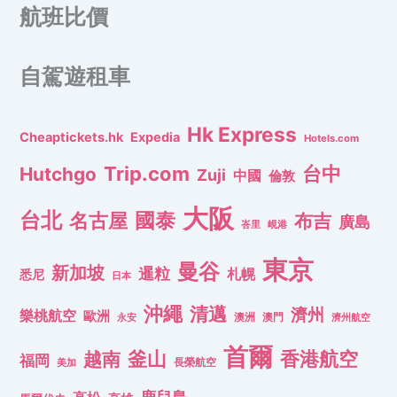
航班比價
自駕遊租車
Hk Express
Cheaptickets.hk
Expedia
Hotels.com
Trip.com
台中
Hutchgo
Zuji
中國
倫敦
大阪
台北
名古屋
國泰
布吉
廣島
峇里
峴港
東京
曼谷
新加坡
暹粒
札幌
悉尼
日本
沖繩
清邁
濟州
樂桃航空
歐洲
澳洲
澳門
濟州航空
永安
首爾
釜山
香港航空
越南
福岡
長榮航空
美加