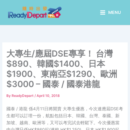
Skip
to
MENU
content
大專生/應屆DSE專享！ 台灣
$890、韓國$1400、日本
$1900、東南亞$1290、歐洲
$3000 – 國泰 / 國泰港龍
By
ReadyDepart
/
April 10, 2018
國泰 / 港龍 係4月11日將開賣 大專生優惠，今次連應屆DSE考
生都可以訂埋一份，航點包括日本、韓國、台灣、泰國、新
加坡、越南、歐洲等，又可以考完試去輕鬆下。今次優惠當
中台灣只係HK$860起(連稅 HK$1,250)、日本 HK$1,900起