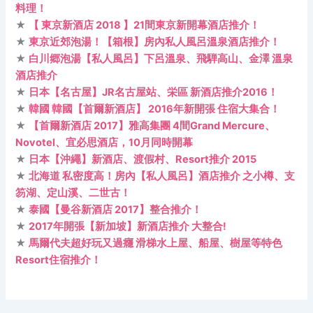
料理！
★
【 東京新酒店 2018 】21間東京新開幕酒店推介！
★
東京近郊泡湯！【箱根】房內私人風呂溫泉酒店推介！
★
白川郷泡湯【私人風呂】下呂溫泉、飛騨高山、金澤 溫泉
酒店推介
★
日本【名古屋】JR名古屋站、栄區 新酒店推介2016！
★
韓國 韓國【首爾新酒店】 2016年新開張 住宿大集合！
★
【首爾新酒店 2017】雅高集團 4間Grand Mercure、
Novotel、宜必思酒店，10月同時開幕
★
日本【沖繩】新酒店、渡假村、Resort推介 2015
★
北海道 私密度高！房內【私人風呂】酒店推介 之小樽、支
笏湖、定山溪、二世古！
★
泰國【曼谷新酒店 2017】整合推介！
★
2017年開張【新加坡】新酒店推介 大整合!
★
馬爾代夫超好玩又過癮 滑梯水上屋、船屋、樹屋等特色
Resort住宿推介！