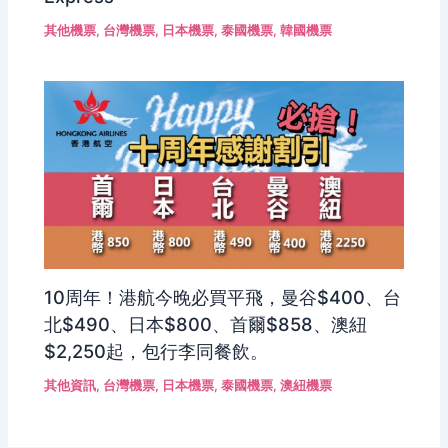
其他機票
,
台灣機票
,
日本機票
,
泰國機票
,
韓國機票
10周年！港航今晚必買平飛，曼谷$400、台
北$490、日本$800、首爾$858、澳紐
$2,250起，包行李同餐飲。
其他資訊
,
台灣機票
,
日本機票
,
泰國機票
,
澳紐機票