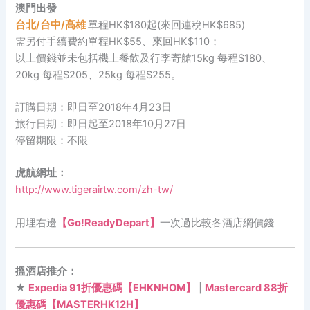
澳門出發
台北/
台中/
高雄
單程HK$180起(來回連稅HK$685)
需另付手續費約單程HK$55、來回HK$110；
以上價錢並未包括機上餐飲及行李寄艙15kg 每程$180、
20kg 每程$205、25kg 每程$255。
訂購日期：即日至2018年4月23日
旅行日期：即日起至2018年10月27日
停留期限：不限
虎航網址：
http://www.tigerairtw.com/zh-tw/
用埋右邊
【Go!ReadyDepart】
一次過比較各酒店網價錢
搵酒店推介：
★
Expedia 91折優惠碼【EHKNHOM】
|
Mastercard 88折
優惠碼【MASTERHK12H】