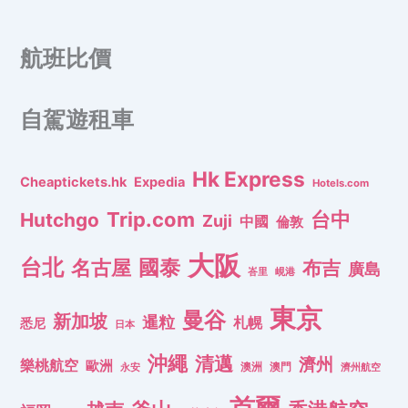
航班比價
自駕遊租車
Hk Express
Cheaptickets.hk
Expedia
Hotels.com
Trip.com
台中
Hutchgo
Zuji
中國
倫敦
大阪
台北
名古屋
國泰
布吉
廣島
峇里
峴港
東京
曼谷
新加坡
暹粒
札幌
悉尼
日本
沖繩
清邁
濟州
樂桃航空
歐洲
澳洲
澳門
濟州航空
永安