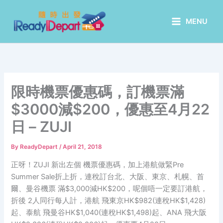
Skip
to
MENU
content
限時機票優惠碼，訂機票滿
$3000減$200，優惠至4月22
日 – ZUJI
By
ReadyDepart
/
April 21, 2018
正呀！ZUJI 新出左個 機票優惠碼，加上港航做緊Pre
Summer Sale折上折，連稅訂台北、大阪、東京、札幌、首
爾、曼谷機票 滿$3,000減HK$200，呢個唔一定要訂港航，
折後 2人同行每人計，港航 飛東京HK$982(連稅HK$1,428)
起、泰航 飛曼谷HK$1,040(連稅HK$1,498)起、ANA 飛大阪