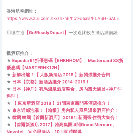
香港航空網址：
https://www.zuji.com.hk/zh-hk/hot-deals/FLASH-SALE
用埋右邊
【Go!ReadyDepart】
一次過比較各酒店網價錢
搵酒店推介：
★
Expedia 91折優惠碼【EHKNHOM】
|
Mastercard 88折
優惠碼【MASTERHK12H】
★
新鮮出爐！【 大阪新酒店 2018 】新開張推介合輯
★
日本【京都】新酒店推介 2014-2015！
★
日本【神戶】有馬溫泉酒店整合，房內露天風呂+神戶牛
料理！
★
【 東京新酒店 2018 】21間東京新開幕酒店推介！
★
東京近郊泡湯！【箱根】房內私人風呂溫泉酒店推介！
★
韓國 韓國【首爾新酒店】 2016年新開張 住宿大集合！
★
【首爾新酒店 2017】雅高集團 4間Grand Mercure、
Novotel、宜必思酒店，10月同時開幕