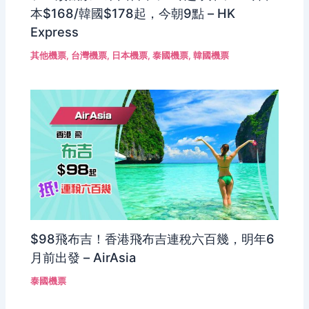
本$168/韓國$178起，今朝9點 – HK
Express
其他機票
,
台灣機票
,
日本機票
,
泰國機票
,
韓國機票
$98飛布吉！香港飛布吉連稅六百幾，明年6
月前出發 – AirAsia
泰國機票