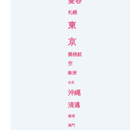
曼谷
札幌
東
京
樂桃航
空
歐洲
永安
沖繩
清邁
澳洲
澳門