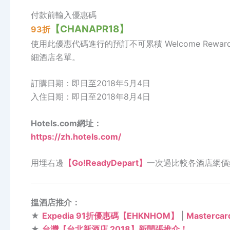
付款前輸入優惠碼
【
CHANAPR18
】
93折
使用此優惠代碼進行的預訂不可累積 Welcome Rew
細酒店名單。
訂購日期：即日至2018年5月4日
入住日期：即日至2018年8月4日
Hotels.com網址：
https://zh.hotels.com/
用埋右邊
【Go!ReadyDepart】
一次過比較各酒店網價
搵酒店推介：
★
Expedia 91折優惠碼【EHKNHOM】
|
Masterc
★
台灣【台北新酒店 2018】新開張推介！