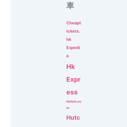
車
Cheapt
ickets.
hk
Expedi
a
Hk
Expr
ess
Hotels.co
m
Hutc