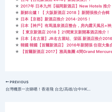
★
2017年 日本九州【福岡新酒店】New Hotels 推介
★
新鮮出爐！【 大阪新酒店 2018 】新開張推介合輯
★
日本【京都】新酒店推介 2014-2015！
★
日本【神戶】有馬溫泉酒店整合，房內露天風呂+神
★
【 東京新酒店 2018 】21間東京新開幕酒店推介！
★
日本【名古屋】JR名古屋站、栄區 新酒店推介201
★
韓國 韓國【首爾新酒店】 2016年新開張 住宿大集
★
【首爾新酒店 2017】雅高集團 4間Grand Mercu
PREVIOUS
台灣機票一次睇哂！香港飛 台北/高雄/台中HK$768起 – 華航/國泰/長榮/港龍