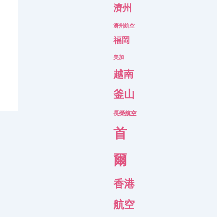
濟州
濟州航空
福岡
美加
越南
釜山
長榮航空
首
爾
香港
航空