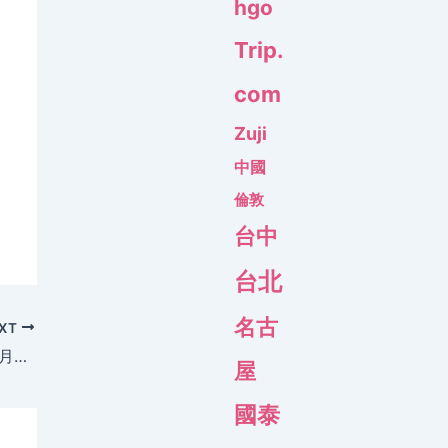
hgo
Trip.
com
Zuji
中國
倫敦
台中
台北
名古
XT
國泰都有得平！香港飛 曼谷$1197起，5至6月出發 – 國泰航空 CX
屋
國泰