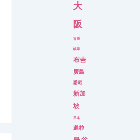
大
阪
峇里
峴港
布吉
廣島
悉尼
新加
坡
日本
暹粒