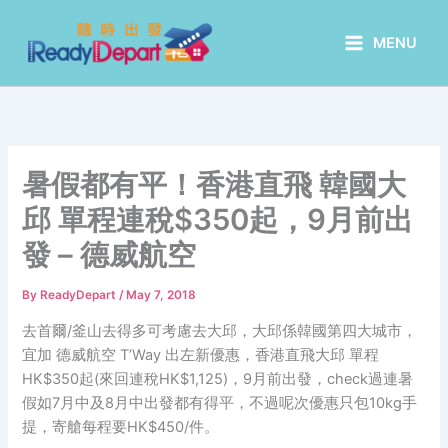
Skip
to
MENU
content
暑假都有平！香港直飛 韓國大
邱 單程連稅$350起，9月前出
發 – 德威航空
By
ReadyDepart
/
May 7, 2018
去首爾/釜山去得多可考慮去大邱，大邱係韓國第四大城市，
宜加 德威航空 T’Way 出左新優惠，香港直飛大邱 單程
HK$350起(來回連稅HK$1,125)，9月前出發，check過連暑
假如7月中及8月中出發都有得平，不過呢次優惠只包10kg手
提，寄艙每程要HK$450/件。