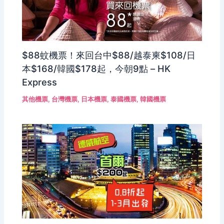
$88蚊機票！來回台中$88/越泰柬$108/日
本$168/韓國$178起，今朝9點 – HK
Express
其他機票
,
台灣機票
,
日本機票
,
泰國機票
,
韓國機票