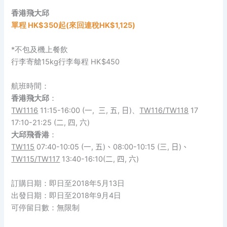
香港飛大邱
單程 HK$350起(來回連稅HK$1,125)
*不包及機上餐飲
行李寄艙15kg行李每程 HK$450
航班時間：
香港飛大邱
：
TW1116
11:15-16:00 (
一
,
三
,
五
,
日
)、
TW116/TW118
17
17:10-21:25 (
二
,
四
,
六
)
大邱
飛
香港
：
TW115
07:40-10:05 (
一
,
五
)
、
08:00-10:15 (
三
,
日
)
、
TW115/TW117
13:40-16:10(
二
,
四
,
六
)
訂購日期：即日至2018年5月13日
出發日期：即日至2018年9月4日
可停留日數：無限制