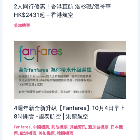
2人同行優惠！香港直航 洛杉磯/溫哥華
HK$2431起 – 香港航空
美加機票
4週年新全新升級【Fanfares】10月4日早上
8時開賣 -國泰航空 | 港龍航空
Fanfares
,
中國機票
,
其他機票
,
其他資訊
,
新加坡機票
,
日本機
票
,
歐洲機票
,
美加機票
,
韓國機票