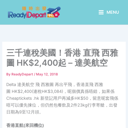
Skip
to
MENU
content
三千連稅美國！香港 直飛 西雅
圖 HK$2,400起 – 達美航空
By
ReadyDepart
/
May 12, 2018
Delta 達美航空 飛 西雅圖 再出平飛，香港直飛 西雅
圖 HK$2,400(連稅HK$3,084)，呢個價真係唔錯，如果係
Cheaptickets .hk 新登記用戶再減多HK$50，留意呢套飛係
唔可以優先揀位，但仍然包餐飲及2件23kg行李寄艙，出發
日期為9至12月頭。
香港
直航(
來回機位)