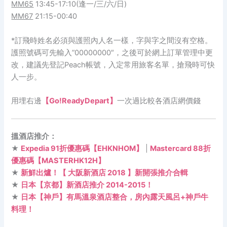
MM65
13:45-17:10(逢一/三/六/日)
MM67
21:15-00:40
*訂飛時姓名必須與護照內人名一樣，字與字之間沒有空格。
護照號碼可先輸入”00000000″，之後可於網上訂單管理中更
改，建議先登記Peach帳號，入定常用旅客名單，搶飛時可快
人一步。
用埋右邊
【Go!ReadyDepart】
一次過比較各酒店網價錢
搵酒店推介：
★
Expedia 91折優惠碼【EHKNHOM】
|
Mastercard 88折
優惠碼【MASTERHK12H】
★
新鮮出爐！【 大阪新酒店 2018 】新開張推介合輯
★
日本【京都】新酒店推介 2014-2015！
★
日本【神戶】有馬溫泉酒店整合，房內露天風呂+神戶牛
料理！