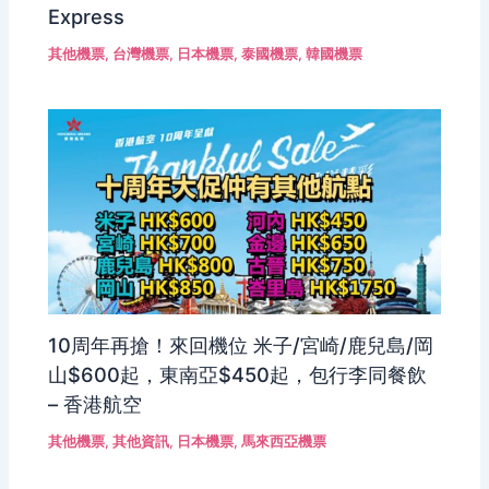
Express
其他機票
,
台灣機票
,
日本機票
,
泰國機票
,
韓國機票
10周年再搶！來回機位 米子/宮崎/鹿兒島/岡
山$600起，東南亞$450起，包行李同餐飲
– 香港航空
其他機票
,
其他資訊
,
日本機票
,
馬來西亞機票