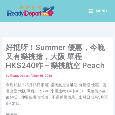
Skip
to
MENU
content
好抵呀！Summer 優惠，今晚
又有樂桃搶，大阪 單程
HK$240咋 – 樂桃航空 Peach
By
ReadyDepart
/
May 15, 2018
今晚12點(即5月16日零晨) 樂桃航空香港站 有暑假 優惠，香
港出發 大阪 單程HK$240(來回連稅 HK$865)，呢個價本身
都好抵，仲要係暑假檔期，不過係暑假尾，出發日期為5月至
8月31日。