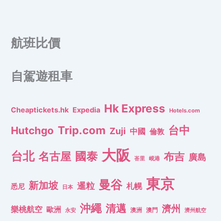
航班比價
自駕遊租車
Hk Express
Cheaptickets.hk
Expedia
Hotels.com
Trip.com
台中
Hutchgo
Zuji
中國
倫敦
大阪
台北
名古屋
國泰
布吉
廣島
峇里
峴港
東京
曼谷
新加坡
暹粒
札幌
悉尼
日本
沖繩
清邁
濟州
樂桃航空
歐洲
澳洲
澳門
濟州航空
永安