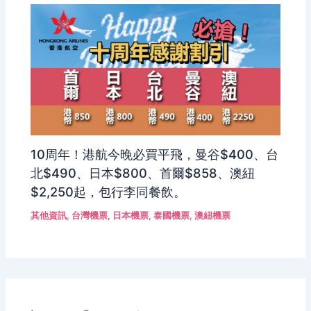
10周年！港航今晚必買平飛，曼谷$400、台
北$490、日本$800、首爾$858、澳紐
$2,250起，包行李同餐飲。
其他資訊
,
台灣機票
,
日本機票
,
泰國機票
,
澳紐機票