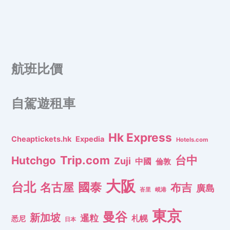
航班比價
自駕遊租車
Hk Express
Cheaptickets.hk
Expedia
Hotels.com
Trip.com
台中
Hutchgo
Zuji
中國
倫敦
大阪
台北
名古屋
國泰
布吉
廣島
峇里
峴港
東京
曼谷
新加坡
暹粒
札幌
悉尼
日本