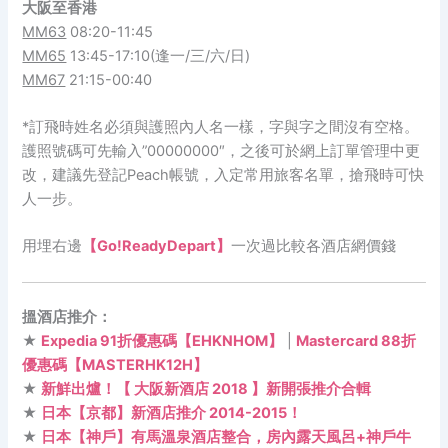
大阪
至
香港
MM63
08:20-11:45
MM65
13:45-17:10(逢一/三/六/日)
MM67
21:15-00:40
*訂飛時姓名必須與護照內人名一樣，字與字之間沒有空格。
護照號碼可先輸入”00000000″，之後可於網上訂單管理中更
改，建議先登記Peach帳號，入定常用旅客名單，搶飛時可快
人一步。
用埋右邊
【Go!ReadyDepart】
一次過比較各酒店網價錢
搵酒店推介：
★
Expedia 91折優惠碼【EHKNHOM】
|
Mastercard 88折
優惠碼【MASTERHK12H】
★
新鮮出爐！【 大阪新酒店 2018 】新開張推介合輯
★
日本【京都】新酒店推介 2014-2015！
★
日本【神戶】有馬溫泉酒店整合，房內露天風呂+神戶牛