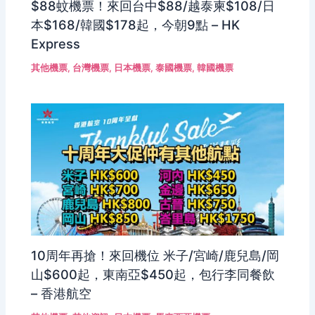
$88蚊機票！來回台中$88/越泰柬$108/日
本$168/韓國$178起，今朝9點 – HK
Express
其他機票
,
台灣機票
,
日本機票
,
泰國機票
,
韓國機票
10周年再搶！來回機位 米子/宮崎/鹿兒島/岡
山$600起，東南亞$450起，包行李同餐飲
– 香港航空