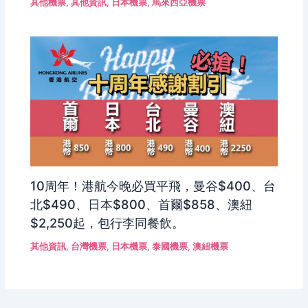
其他機票
,
其他資訊
,
日本機票
,
馬來西亞機票
10周年！港航今晚必買平飛，曼谷$400、台
北$490、日本$800、首爾$858、澳紐
$2,250起，包行李同餐飲。
其他資訊
,
台灣機票
,
日本機票
,
泰國機票
,
澳紐機票