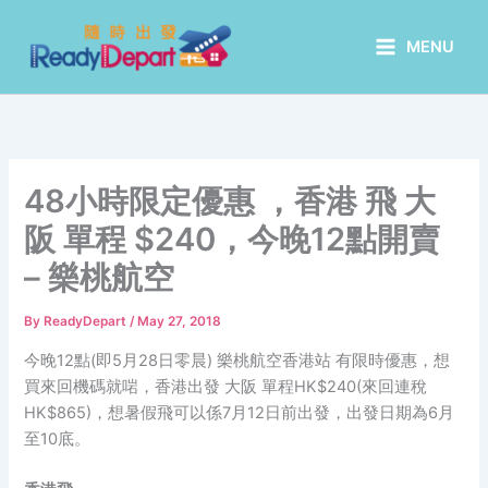
Skip
to
MENU
content
48小時限定優惠 ，香港 飛 大
阪 單程 $240，今晚12點開賣
– 樂桃航空
By
ReadyDepart
/
May 27, 2018
今晚12點(即5月28日零晨) 樂桃航空香港站 有限時優惠，想
買來回機碼就啱，香港出發 大阪 單程HK$240(來回連稅
HK$865)，想暑假飛可以係7月12日前出發，出發日期為6月
至10底。