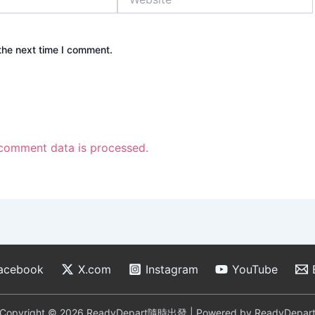
the next time I comment.
comment data is processed.
acebook
X.com
Instagram
YouTube
Copyright © 2026 ReadyDepart隨時出發 | Powered by ReadyDepar