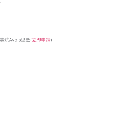
底。
航Avois里數(
立即申請
)