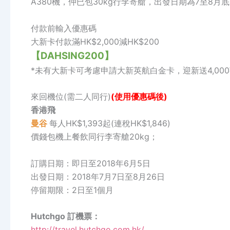
A380機，仲已包30kg行李寄艙，出發日期為7至8月
付款前輸入優惠碼
大新卡付款滿HK$2,000減HK$200
【DAHSING200】
*未有大新卡可考慮申請大新英航白金卡，迎新送4,000英
來回機位(需二人同行)
(使用優惠碼後)
香港飛
曼谷
每人HK$1,393起(連稅HK$1,846)
價錢包機上餐飲同行李寄艙20kg；
訂購日期：即日至2018年6月5日
出發日期：2018年7月7日至8月26日
停留期限：2日至1個月
Hutchgo 訂機票：
http://travel.hutchgo.com.hk/