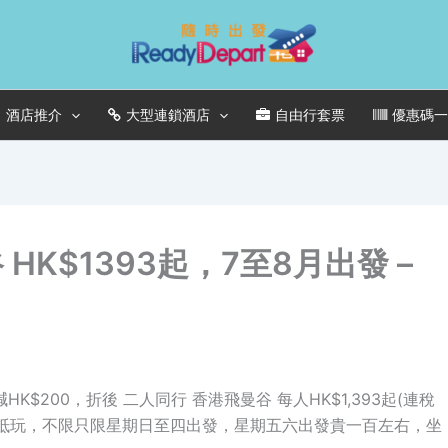
酒店推介
大型連鎖酒店
自由行套票
優惠碼
K$1393起，7至8月出發 –
HK$200，折後 二人同行 香港飛曼谷 每人HK$1,393起(連稅
，幾抵玩，不限只限星期日至四出發，星期五六出發貴一百左右，坐