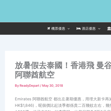
Skip
to
content
機票優惠
酒店優惠
放暑假去泰國！香港飛 曼谷 H
阿聯酋航空
By
ReadyDepart
/
May 30, 2018
Emirates 阿聯酋航空 都出左暑期優惠，用埋大新卡再減
HK$1,846)，呢個價比起淡季都係貴二百幾蚊左右