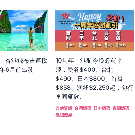
吉！香港飛布吉連稅
10周年！港航今晚必買平
年6月前出發 –
飛，曼谷$400、台北
$490、日本$800、首爾
$858、澳紐$2,250起，包行
李同餐飲。
其他資訊
,
台灣機票
,
日本機票
,
泰國機票
,
澳紐機票