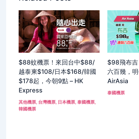
$88蚊機票！來回台中$88/
$98飛布
越泰柬$108/日本$168/韓國
六百幾，明
$178起，今朝9點 – HK
AirAsia
Express
泰國機票
其他機票
,
台灣機票
,
日本機票
,
泰國機票
,
韓國機票