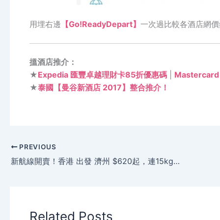
用埋右邊
【Go!ReadyDepart】
一次過比較各酒店網價
搵酒店推介：
★
Expedia 匯豐卓越理財卡85折優惠碼
|
Masterca
★
泰國【曼谷新酒店 2017】整合推介！
PREVIOUS
新航線開賣！香港 出發 濟州 $620起，連15kg行李，暑假出發 – 濟州航空
Related Posts