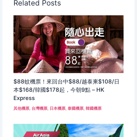
Related Posts
$88蚊機票！來回台中$88/越泰柬$108/日
本$168/韓國$178起，今朝9點 – HK
Express
其他機票
,
台灣機票
,
日本機票
,
泰國機票
,
韓國機票