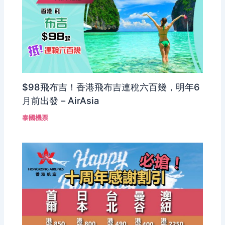
$98飛布吉！香港飛布吉連稅六百幾，明年6
月前出發 – AirAsia
泰國機票