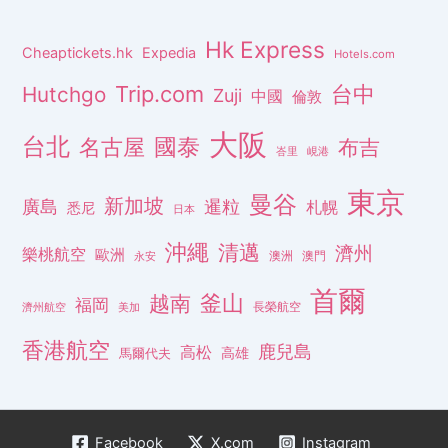
Hk Express
Cheaptickets.hk
Expedia
Hotels.com
Trip.com
台中
Hutchgo
Zuji
中國
倫敦
大阪
台北
名古屋
國泰
布吉
峇里
峴港
東京
曼谷
新加坡
廣島
暹粒
札幌
悉尼
日本
沖繩
清邁
濟州
樂桃航空
歐洲
澳洲
澳門
永安
首爾
釜山
越南
福岡
長榮航空
濟州航空
美加
香港航空
鹿兒島
高松
高雄
馬爾代夫
Facebook
X.com
Instagram