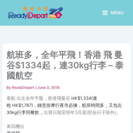
Skip
to
MENU
content
航班多，全年平飛！香港 飛 曼
谷$1334起，連30kg行李 – 泰
國航空
By
ReadyDepart
/
June 3, 2018
泰航 出左全年平盤，香港飛曼谷
HK$1,334(連
稅 HK$1,787)，鍾意按摩行夜市必揀，航班時間多，又包左
30kg行李同餐飲，
出發日期至明年3月底(部份日子除外)。
來回機位