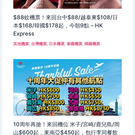
$88蚊機票！來回台中$88/越泰柬$108/日
本$168/韓國$178起，今朝9點 – HK
Express
其他機票
,
台灣機票
,
日本機票
,
泰國機票
,
韓國機票
10周年再搶！來回機位 米子/宮崎/鹿兒島/岡
山$600起，東南亞$450起，包行李同餐飲