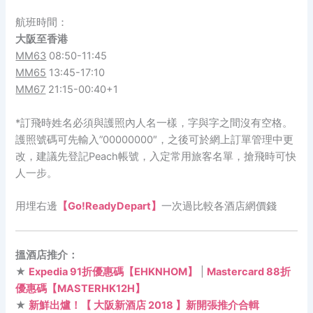
航班時間：
大阪
至
香港
MM63
08:50-11:45
MM65
13:45-17:10
MM67
21:15-00:40+1
*訂飛時姓名必須與護照內人名一樣，字與字之間沒有空格。
護照號碼可先輸入”00000000″，之後可於網上訂單管理中更
改，建議先登記Peach帳號，入定常用旅客名單，搶飛時可快
人一步。
用埋右邊
【Go!ReadyDepart】
一次過比較各酒店網價錢
搵酒店推介：
★
Expedia 91折優惠碼【EHKNHOM】
|
Mastercard 88折
優惠碼【MASTERHK12H】
★
新鮮出爐！【 大阪新酒店 2018 】新開張推介合輯