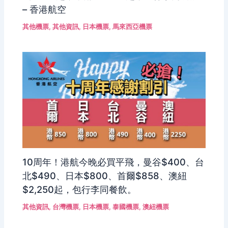
– 香港航空
其他機票
,
其他資訊
,
日本機票
,
馬來西亞機票
10周年！港航今晚必買平飛，曼谷$400、台
北$490、日本$800、首爾$858、澳紐
$2,250起，包行李同餐飲。
其他資訊
,
台灣機票
,
日本機票
,
泰國機票
,
澳紐機票