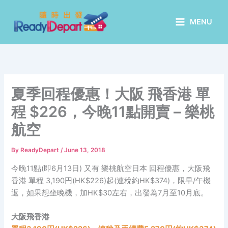
Skip
to
MENU
content
夏季回程優惠！大阪 飛香港 單
程 $226，今晚11點開賣 – 樂桃
航空
By
ReadyDepart
/
June 13, 2018
今晚11點(即6月13日) 又有 樂桃航空日本 回程優惠，大阪飛
香港 單程 3,190円(HK$226)起(連稅約HK$374)，限早/午機
返，如果想坐晚機，加HK$30左右，出發為7月至10月底。
大阪飛香港