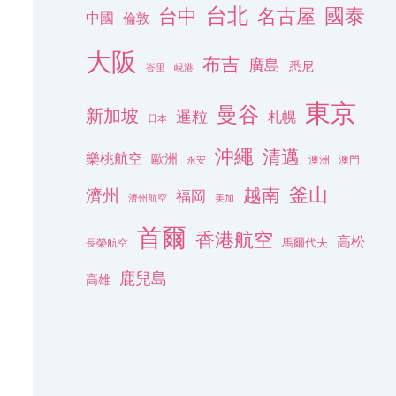
台北
名古屋
國泰
台中
中國
倫敦
大阪
布吉
廣島
悉尼
峇里
峴港
東京
曼谷
新加坡
暹粒
札幌
日本
沖繩
清邁
樂桃航空
歐洲
澳洲
澳門
永安
釜山
越南
濟州
福岡
濟州航空
美加
首爾
香港航空
高松
長榮航空
馬爾代夫
鹿兒島
高雄