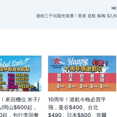
NE
！來回機位 米子/
10周年！港航今晚必買平
/岡山$600起，
飛，曼谷$400、台北
50起，包行李同餐
$490、日本$800、首爾