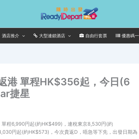
酒店推介
大型連鎖酒店
自由行套票
優惠碼
返港 單程HK$356起，今日(6
tar捷星
單程6,990円起(約HK$499)，連稅東京8,530円(約
連稅8,030円起(約HK$573)，今次貴返D，唔急等下先，出發日期為