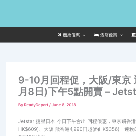
Skip
to
content
機票優惠
酒店優惠
9-10月回程促，大阪/東京 
月8日)下午5點開賣 – Jets
By
ReadyDepart
/
June 8, 2018
Jetstar 捷星日本 今日下午會出 回程優惠，東京飛香港 
HK$609)、大阪 飛香港4,990円起(約HK$356)，