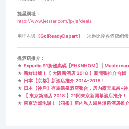
捷星網址：
http://www.jetstar.com/jp/ja/deals
用埋右邊
【Go!ReadyDepart】
一次過比較各酒店網價
搵酒店推介：
★
Expedia 91折優惠碼【EHKNHOM】
|
Masterc
★
新鮮出爐！【 大阪新酒店 2018 】新開張推介合輯
★
日本【京都】新酒店推介 2014-2015！
★
日本【神戶】有馬溫泉酒店整合，房內露天風呂+神
★
【 東京新酒店 2018 】21間東京新開幕酒店推介！
★
東京近郊泡湯！【箱根】房內私人風呂溫泉酒店推