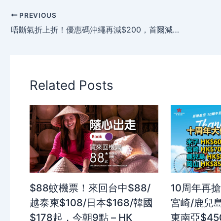
PREVIOUS
唔斷氣折上折！優惠碼沖繩再減$200，首爾減$300、札幌/澳紐減$500，只限2日 – 香港航空
Related Posts
$88蚊機票！來回台中$88/
10周年再搶
越泰柬$108/日本$168/韓國
宮崎/鹿兒島
$178起，今朝9點 – HK
東南亞$4