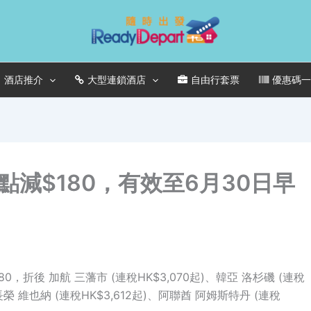
酒店推介
大型連鎖酒店
自由行套票
優惠碼
減$180，有效至6月30日早
180，折後 加航 三藩市 (連稅HK$3,070起)、韓亞 洛杉磯 (連稅
、長榮 維也納 (連稅HK$3,612起)、阿聯酋 阿姆斯特丹 (連稅