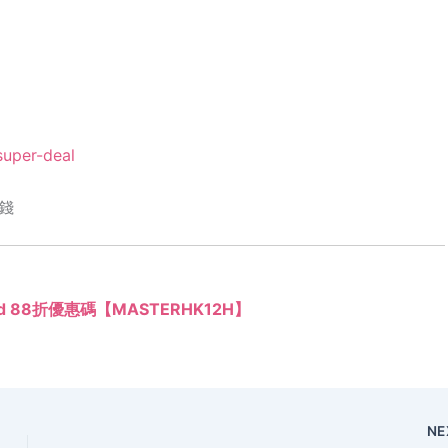
super-deal
錢
ard 88折優惠碼【MASTERHK12H】
NE