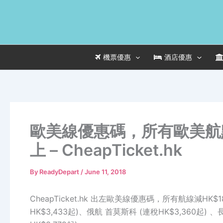
Skip
to
content
機票優惠
酒店優惠
歐美線優惠碼，所有歐美航點
上 – CheapTicket.hk
By
ReadyDepart
/
June 11, 2018
CheapTicket.hk 出左歐美線優惠碼，所有航線減HK$
HK$3,433起)、俄航 首莫斯科 (連稅HK$3,360起) 