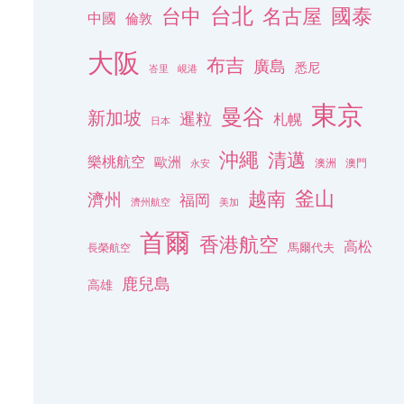
台北
名古屋
國泰
台中
中國
倫敦
大阪
布吉
廣島
悉尼
峇里
峴港
東京
曼谷
新加坡
暹粒
札幌
日本
沖繩
清邁
樂桃航空
歐洲
澳洲
澳門
永安
釜山
越南
濟州
福岡
濟州航空
美加
首爾
香港航空
高松
長榮航空
馬爾代夫
鹿兒島
高雄