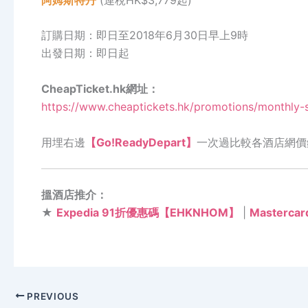
訂購日期：即日至2018年6月30日早上9時
出發日期：即日起
CheapTicket.hk網址：
https://www.cheaptickets.hk/promotions/monthly-
用埋右邊
【Go!ReadyDepart】
一次過比較各酒店網價
搵酒店推介：
★
Expedia 91折優惠碼【EHKNHOM】
|
Masterc
PREVIOUS