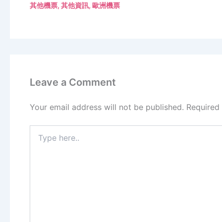
其他機票
,
其他資訊
,
歐洲機票
Leave a Comment
Your email address will not be published.
Required
Type
here..