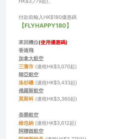
HK$3,779起)。
付款前輸入HK$180優惠碼
【FLYHAPPY180】
來回機位
(使用優惠碼)
香港飛
加拿大航空
三藩市
(連稅HK$3,070起)
韓亞航空
洛杉磯
(連稅HK$3,433起)
俄羅斯航空
莫斯科
(連稅HK$3,360起)
長榮航空
維也納
(連稅HK$3,612起)
阿聯酋航空
阿姆斯特丹
(連稅HK$3,779起)