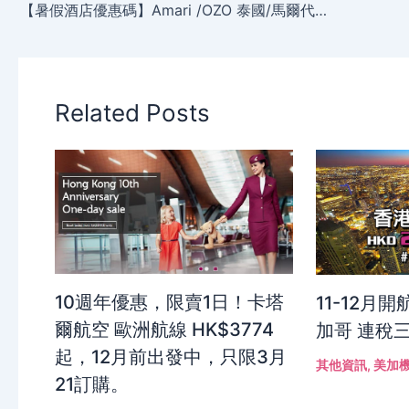
【暑假酒店優惠碼】Amari /OZO 泰國/馬爾代夫/馬來西亞/酒店 8折起，7月底前入住！
Related Posts
10週年優惠，限賣1日！卡塔
11-12月
爾航空 歐洲航線 HK$3774
加哥 連稅三
起，12月前出發中，只限3月
其他資訊
,
美加
21訂購。