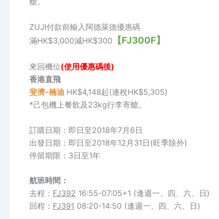
艙。
ZUJI付款前輸入阿德萊德優惠碼
【FJ300F】
滿HK$3,000減HK$300
來回機位
(使用優惠碼後)
香港直飛
斐濟-楠迪
HK$4,148起(連稅HK$5,305)
*己包機上餐飲及23kg行李寄艙。
訂購日期：即日至2018年7月6日
出發日期：即日至2018年12月31日(旺季除外)
停留期限：3日至1年
航班時間：
去程：
FJ392
16:55-07:05+1 (逢週一、四、六、日)
回程：
FJ391
08:20-14:50 (逢週一、四、六、日)