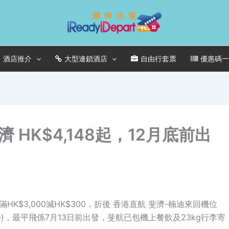
酒店推介
大型連鎖酒店
自由行套票
優惠碼
HK$4,148起，12月底前出
機碼 滿HK$3,000減HK$300，折後 香港直航 斐濟-楠迪來回機位
旺季除外)，最平飛係7月13日前出發，斐航已包機上餐飲及23kg行李寄