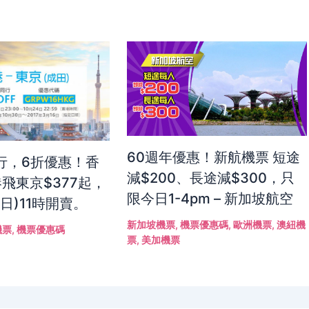
60週年優惠！新航機票 短途
行，6折優惠！香
減$200、長途減$300，只
飛東京$377起，
限今日1-4pm – 新加坡航空
5日)11時開賣。
新加坡機票
,
機票優惠碼
,
歐洲機票
,
澳紐機
機票
,
機票優惠碼
票
,
美加機票