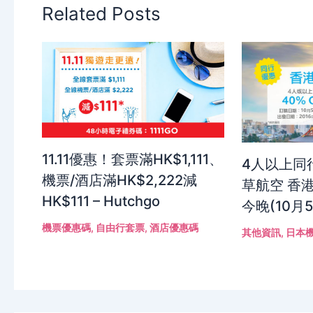
Related Posts
11.11優惠！套票滿HK$1,111、
4人以上同
機票/酒店滿HK$2,222減
草航空 香港
HK$111 – Hutchgo
今晚(10月
機票優惠碼
,
自由行套票
,
酒店優惠碼
其他資訊
,
日本