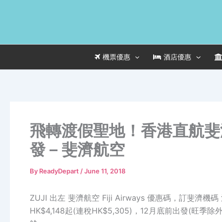
Skip
to
content
機票優惠
酒店優惠
飛轉渡假聖地！香港直航斐濟 
發 – 斐濟航空
By
ReadyDepart
/
June 11, 2018
ZUJI 出左 斐濟航空 Fiji Airways 優惠碼，訂斐濟
HK$4,148起(連稅HK$5,305)，12月底前出發(