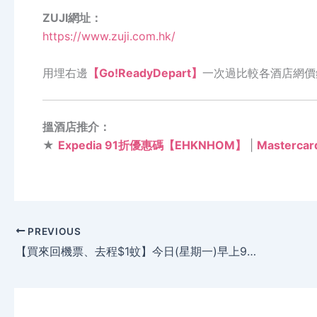
ZUJI網址：
https://www.zuji.com.hk/
用埋右邊
【Go!ReadyDepart】
一次過比較各酒店網價
搵酒店推介：
★
Expedia 91折優惠碼【EHKNHOM】
|
Masterc
PREVIOUS
【買來回機票、去程$1蚊】今日(星期一)早上9點 已開賣 – HK Express