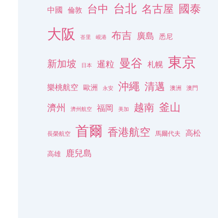
台北
名古屋
國泰
台中
中國
倫敦
大阪
布吉
廣島
悉尼
峇里
峴港
東京
曼谷
新加坡
暹粒
札幌
日本
沖繩
清邁
樂桃航空
歐洲
澳洲
澳門
永安
釜山
越南
濟州
福岡
濟州航空
美加
首爾
香港航空
高松
長榮航空
馬爾代夫
鹿兒島
高雄