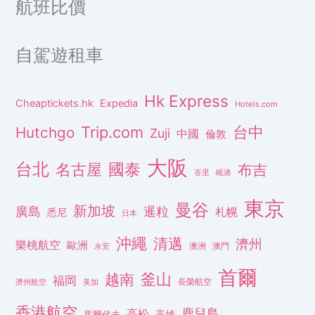
航班比價
自駕遊租車
Hk Express
Cheaptickets.hk
Expedia
Hotels.com
Trip.com
台中
Hutchgo
Zuji
中國
倫敦
大阪
台北
名古屋
國泰
布吉
峇里
峴港
東京
曼谷
新加坡
廣島
暹粒
札幌
悉尼
日本
沖繩
清邁
濟州
樂桃航空
歐洲
澳洲
澳門
永安
首爾
釜山
越南
福岡
長榮航空
濟州航空
美加
香港航空
鹿兒島
高松
高雄
馬爾代夫