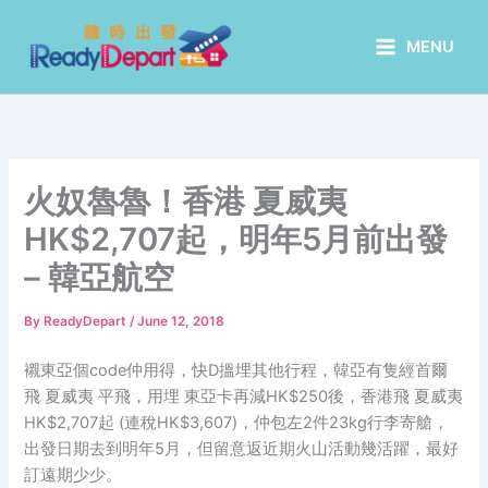
Skip
to
MENU
content
火奴魯魯！香港 夏威夷
HK$2,707起，明年5月前出發
– 韓亞航空
By
ReadyDepart
/
June 12, 2018
襯東亞個code仲用得，快D搵埋其他行程，韓亞有隻經首爾
飛 夏威夷 平飛，用埋 東亞卡再減HK$250後，香港飛 夏威夷
HK$2,707起 (連稅HK$3,607)，仲包左2件23kg行李寄艙，
出發日期去到明年5月，但留意返近期火山活動幾活躍，最好
訂遠期少少。