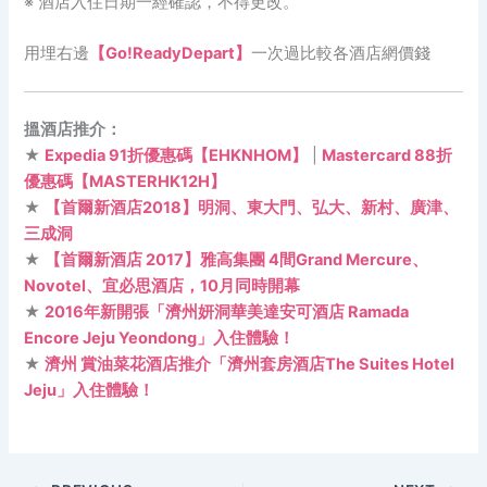
※ 酒店入住日期一經確認，不得更改。
用埋右邊
【Go!ReadyDepart】
一次過比較各酒店網價錢
搵酒店推介：
★
Expedia 91折優惠碼【EHKNHOM】
|
Mastercard 88折
優惠碼【MASTERHK12H】
★
【首爾新酒店2018】明洞、東大門、弘大、新村、廣津、
三成洞
★
【首爾新酒店 2017】雅高集團 4間Grand Mercure、
Novotel、宜必思酒店，10月同時開幕
★
2016年新開張「濟州妍洞華美達安可酒店 Ramada
Encore Jeju Yeondong」入住體驗！
★
濟州 賞油菜花酒店推介「濟州套房酒店The Suites Hotel
Jeju」入住體驗！