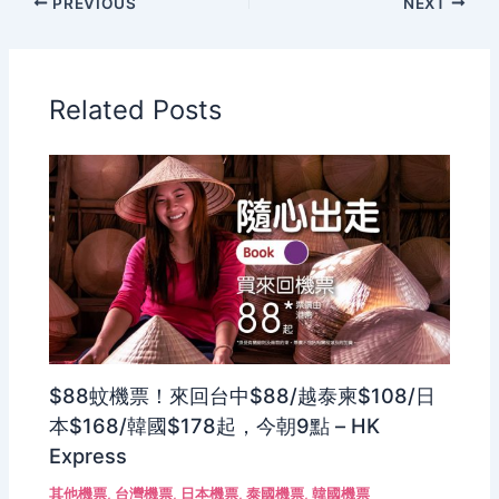
PREVIOUS
NEXT
Related Posts
$88蚊機票！來回台中$88/越泰柬$108/日
本$168/韓國$178起，今朝9點 – HK
Express
其他機票
,
台灣機票
,
日本機票
,
泰國機票
,
韓國機票