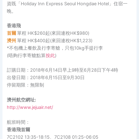
資既「Holiday Inn Express Seoul Hongdae Hotel」住宿一
晚。
香港飛
首爾
單程 HK$260起(來回連稅HK$980)
濟州
單程 HK$400起(來回連稅HK$1,223)
*不包機上餐飲及行李寄艙，只包10kg手提行李
(唔夠行李寄艙點算
按此
)
訂購日期：2018年6月14日早上9時至6月28日下午4時
出發日期：2018年6月15日至9月30日
停留期限：無限制
濟州航空網址:
http://www.jejuair.net/
航班時間：
香港飛首爾
7C2102
13:35-18:15、
7C2108
01:25-06:05