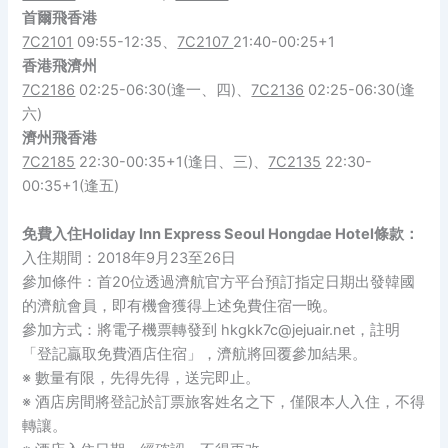
首爾
飛
香港
7C2101
09:55-12:35、
7C2107
21:40-00:25+1
香港飛濟州
7C2186
02:25-06:30(逢一、四)、
7C2136
02:25-06:30(逢
六)
濟州飛
香港
7C2185
22:30-00:35+1(逢日、三)、
7C2135
22:30-
00:35+1(逢五)
免費入住Holiday Inn Express Seoul Hongdae Hotel條款：
入住期間：2018年9月23至26日
參加條件：首20位透過濟航官方平台預訂指定日期出發韓國
的濟航會員，即有機會獲得上述免費住宿一晚。
參加方式：將電子機票轉發到 hkgkk7c@jejuair.net，註明
「登記贏取免費酒店住宿」，濟航將回覆參加結果。
※ 數量有限，先得先得，送完即止。
※ 酒店房間將登記於訂票旅客姓名之下，僅限本人入住，不得
轉讓。