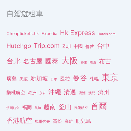
自駕遊租車
Hk Express
Cheaptickets.hk
Expedia
Hotels.com
Trip.com
台中
Hutchgo
Zuji
中國
倫敦
大阪
台北
名古屋
國泰
布吉
峇里
峴港
東京
曼谷
新加坡
廣島
暹粒
札幌
悉尼
日本
沖繩
清邁
濟州
樂桃航空
歐洲
澳洲
澳門
永安
首爾
釜山
越南
福岡
長榮航空
濟州航空
美加
香港航空
鹿兒島
高松
高雄
馬爾代夫