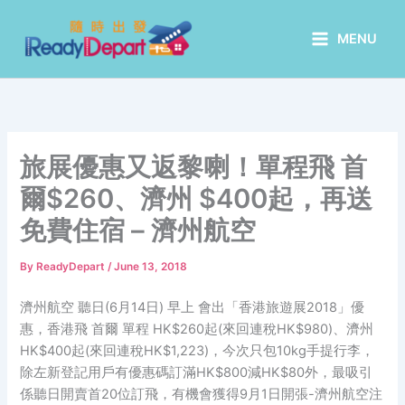
Skip
to
MENU
content
旅展優惠又返黎喇！單程飛 首
爾$260、濟州 $400起，再送
免費住宿 – 濟州航空
By
ReadyDepart
/
June 13, 2018
濟州航空 聽日(6月14日) 早上 會出「香港旅遊展2018」優
惠，香港飛 首爾 單程 HK$260起(來回連稅HK$980)、濟州
HK$400起(來回連稅HK$1,223)，今次只包10kg手提行李，
除左新登記用戶有優惠碼訂滿HK$800減HK$80外，最吸引
係聽日開賣首20位訂飛，有機會獲得9月1日開張-濟州航空注