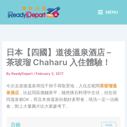
Skip
to
MENU
content
日本【四國】道後溫泉酒店 –
茶玻瑠 Chaharu 入住體驗！
By
ReadyDepart
/
February 3, 2017
今次去道後溫泉尋找千與千尋取景地，入住左呢間
茶玻瑠溫
泉酒店
，比起同區價錢算平，雖然懷石料理中左伏，但住宿
同溫泉都OK，而且本身溫泉街都好多野食，唔洗一定一泊兩
食，附上大量圖片比大家參考下。
目錄
Hide