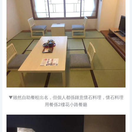
▼雖然自助餐較出名，但個人都係鍾意懷石料理，懷石料理
用餐係2樓花小路餐廳