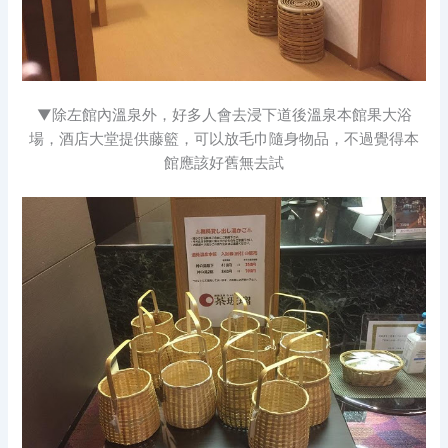
▼除左館內溫泉外，好多人會去浸下道後溫泉本館果大浴
場，酒店大堂提供藤籃，可以放毛巾隨身物品，不過覺得本
館應該好舊無去試