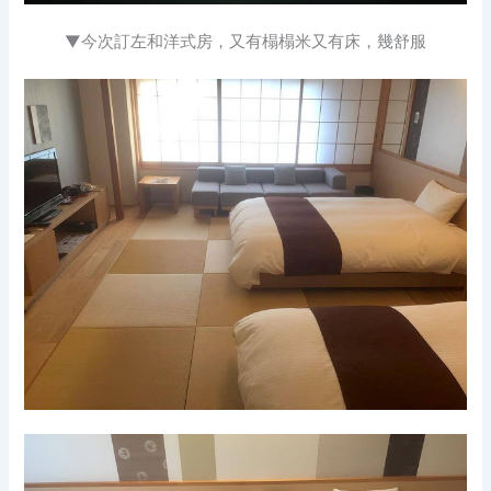
▼今次訂左和洋式房，又有榻榻米又有床，幾舒服