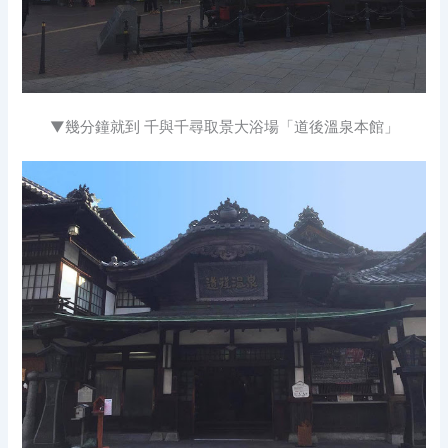
▼幾分鐘就到 千與千尋取景大浴場「道後溫泉本館」