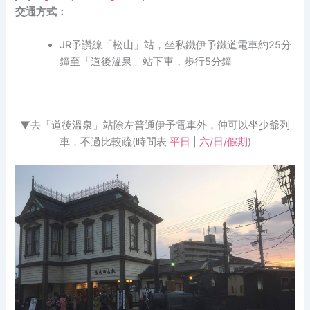
交通方式：
JR予讚線「松山」站，坐私鐵伊予鐵道電車約25分
鐘至「道後溫泉」站下車，步行5分鐘
▼去「道後溫泉」站除左普通伊予電車外，仲可以坐少爺列
車，不過比較疏(時間表
平日
|
六/日/假期
)