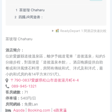
茶玻瑠 Chaharu
1
四國JR周遊劵：
2
ReadyDepart 1 間酒店快速比較
茶玻瑠 Chaharu
酒店簡介：
位於愛媛縣道後溫泉區，離伊予鐵道電車「道後溫泉」站約5
分鐘步程，對面便是「道後溫泉本館」。酒店晚膳提供自助
餐或和洋風懷石料理，房間有傳統和式、洋式及和洋式，最
小的和式房約有14平方米(151尺)。
〒790-0837愛媛県松山市道後湯月町4-4
089-945-1321
客房總數：
71
停車場：
540円/日
房間網絡：
免費Lan
Agoda
|
Booking.com
|
e路東瀛