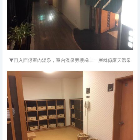
▼再入面係室內溫泉，
室內溫泉旁樓梯
上一層就係露天溫泉