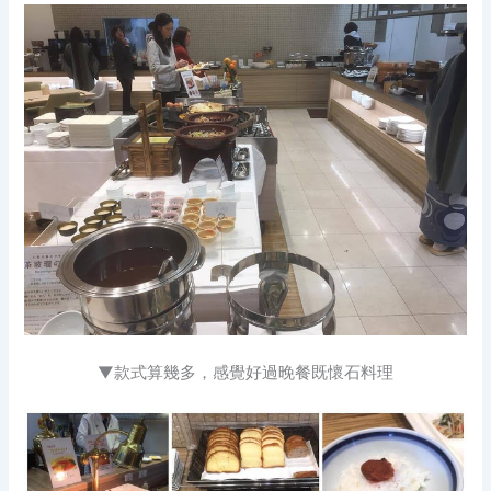
▼款式算幾多，感覺好過晚餐既懷石料理