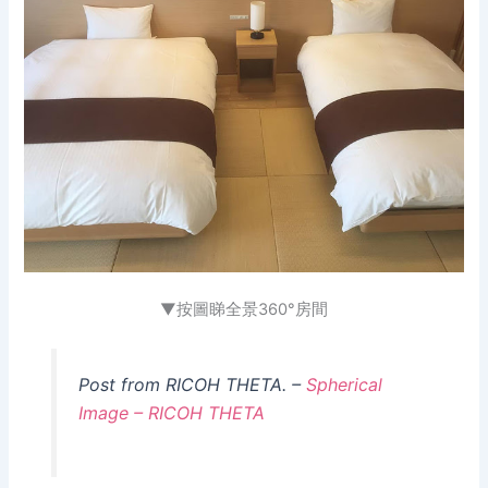
▼按圖睇全景360°房間
Post from RICOH THETA. –
Spherical
Image – RICOH THETA