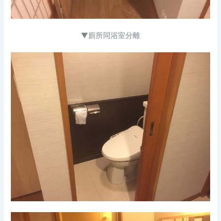
▼廁所同浴室分離