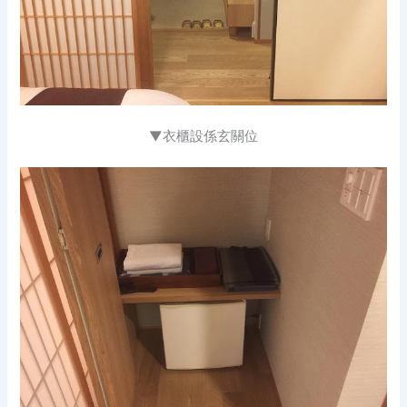
▼衣櫃設係玄關位