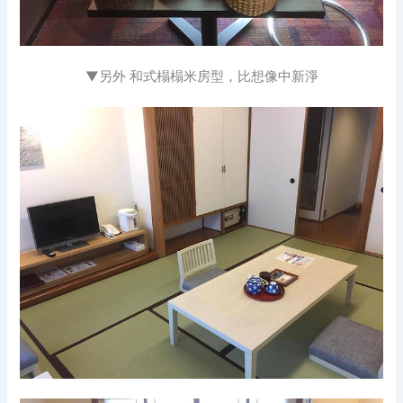
▼另外 和式榻榻米房型，比想像中新淨