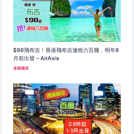
$98飛布吉！香港飛布吉連稅六百幾，明年6
月前出發 – AirAsia
泰國機票