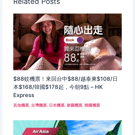
Related Posts
$88蚊機票！來回台中$88/越泰柬$108/日
本$168/韓國$178起，今朝9點 – HK
Express
其他機票
,
台灣機票
,
日本機票
,
泰國機票
,
韓國機票