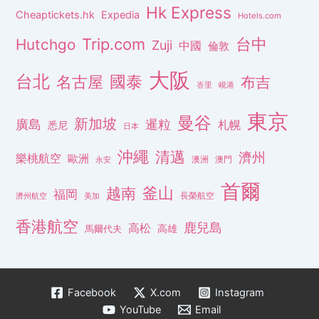
Hk Express
Cheaptickets.hk
Expedia
Hotels.com
Trip.com
台中
Hutchgo
Zuji
中國
倫敦
大阪
台北
名古屋
國泰
布吉
峇里
峴港
東京
曼谷
新加坡
廣島
暹粒
札幌
悉尼
日本
沖繩
清邁
濟州
樂桃航空
歐洲
澳洲
澳門
永安
首爾
釜山
越南
福岡
長榮航空
濟州航空
美加
香港航空
鹿兒島
高松
高雄
馬爾代夫
Facebook
X.com
Instagram
YouTube
Email