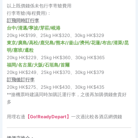
以上既價錢係未包行李寄艙費用
行李寄艙(每程費用)：
訂飛同時訂行李
台中/清邁/寧波/芽莊/峴港
20kg HK$199、25kg HK$320、30kg HK$329
東京/廣島/高松/鹿兒島/熊本//釜山/濟州/花蓮/布吉/清萊/昆
明/塞班/暹粒
20kg HK$229、25kg HK$360、30kg HK$365
福岡/名古屋/大阪/石垣島/首爾
20kg HK$249、25kg HK$370、30kg HK$379
訂飛後訂行李
20kg HK$275、25kg HK$430、30kg HK$435
**搶機票時建議同時加購託運行李，之後再加購價錢會貴好
多
用埋右邊
【Go!ReadyDepart】
一次過比較各酒店網價錢