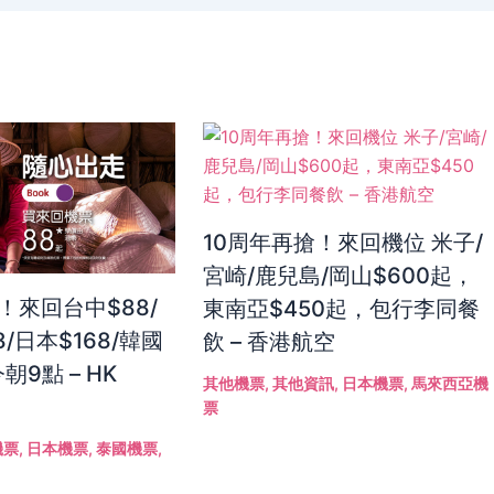
10周年再搶！來回機位 米子/
宮崎/鹿兒島/岡山$600起，
！來回台中$88/
東南亞$450起，包行李同餐
8/日本$168/韓國
飲 – 香港航空
朝9點 – HK
其他機票
,
其他資訊
,
日本機票
,
馬來西亞機
票
機票
,
日本機票
,
泰國機票
,