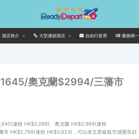
酒店推介
大型連鎖酒店
自由行套票
優惠碼
645/奧克蘭$2994/三藩市
(連稅 HK$2,098)、奧克蘭 HK$2,994(連稅
三藩市 HK$2,799(連稅 HK$3,623)，可以坐五星級航空感覺良好