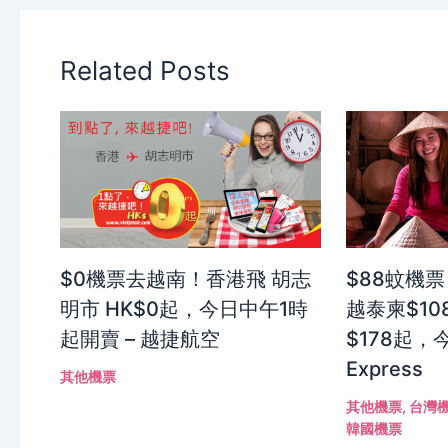
Related Posts
$0機票去越南！香港飛 胡志
$88蚊機票
明市 HK$0起，今日中午1時
越泰柬$10
起開賣 – 越捷航空
$178起，今
Express
其他機票
其他機票
,
台灣
韓國機票