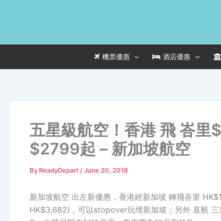
Skip
to
content
機票優惠
酒店優惠
五星級航空！香港 飛 峇里$1
$2799起 – 新加坡航空
By
ReadyDepart
/
June 20, 2018
新加坡航空 出左新優惠，香港經新加坡 轉飛峇里 HK$1,645
HK$3,682)，可以stopover玩埋新加坡；另外 直航 