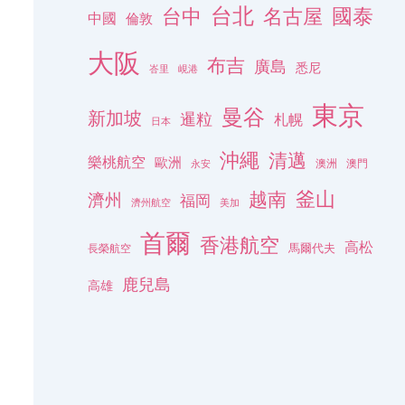
台北
名古屋
國泰
台中
中國
倫敦
大阪
布吉
廣島
悉尼
峇里
峴港
東京
曼谷
新加坡
暹粒
札幌
日本
沖繩
清邁
樂桃航空
歐洲
澳洲
澳門
永安
釜山
越南
濟州
福岡
濟州航空
美加
首爾
香港航空
高松
長榮航空
馬爾代夫
鹿兒島
高雄