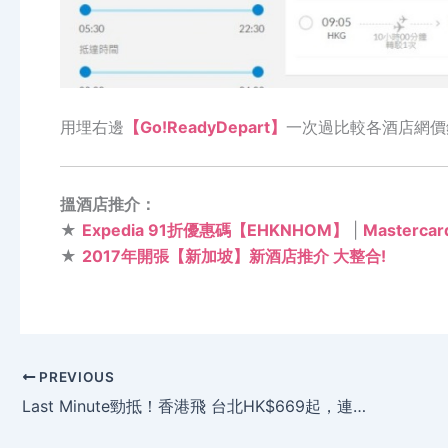
用埋右邊
【Go!ReadyDepart】
一次過比較各酒店網價
搵酒店推介：
★
Expedia 91折優惠碼【EHKNHOM】
|
Masterc
★
2017年開張【新加坡】新酒店推介 大整合!
PREVIOUS
Last Minute勁抵！香港飛 台北HK$669起，連30kg行李 – 長榮航空