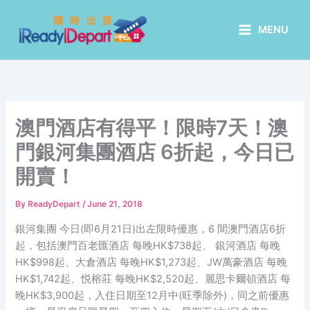
Skip
to
MENU
content
澳門酒店有得平！限時7天！澳
門銀河集團酒店 6折起，今日已
開賣！
By
ReadyDepart
/
June 21, 2018
銀河集團 今日(即6月21日)出左限時優惠，6 間澳門酒店6折
起，包括澳門百老匯酒店 每晚HK$738起、 銀河酒店 每晚
HK$998起、大倉酒店 每晚HK$1,273起、JW萬豪酒店 每晚
HK$1,742起、悦榕莊 每晚HK$2,520起、麗思卡爾頓酒店 每
晚HK$3,900起，入住日期至12月中(旺季除外)，同之前優惠