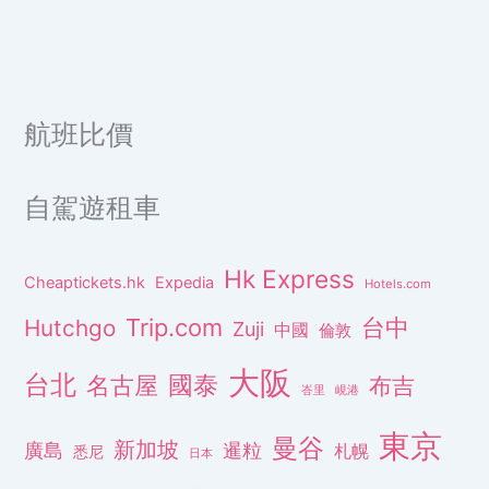
航班比價
自駕遊租車
Hk Express
Cheaptickets.hk
Expedia
Hotels.com
Trip.com
台中
Hutchgo
Zuji
中國
倫敦
大阪
台北
名古屋
國泰
布吉
峇里
峴港
東京
曼谷
新加坡
廣島
暹粒
札幌
悉尼
日本