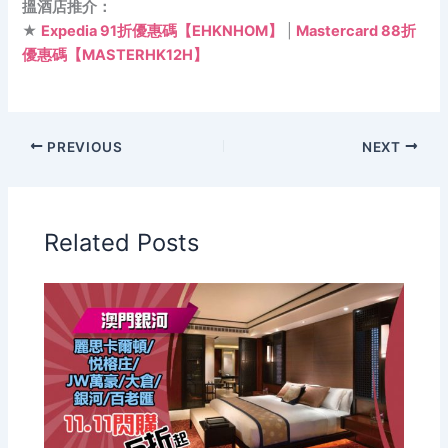
搵酒店推介：
★
Expedia 91折優惠碼【EHKNHOM】
|
Mastercard 88折
優惠碼【MASTERHK12H】
PREVIOUS
NEXT
Related Posts