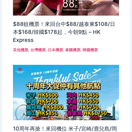
$88蚊機票！來回台中$88/越泰柬$108/日
本$168/韓國$178起，今朝9點 – HK
Express
其他機票
,
台灣機票
,
日本機票
,
泰國機票
,
韓國機票
10周年再搶！來回機位 米子/宮崎/鹿兒島/岡