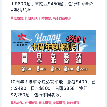
山$600起，東南亞$450起，包行李同餐飲
– 香港航空
其他機票
,
其他資訊
,
日本機票
,
馬來西亞機票
10周年！港航今晚必買平飛，曼谷$400、台
北$490、日本$800、首爾$858、澳紐
$2,250起，包行李同餐飲。
其他資訊
,
台灣機票
,
日本機票
,
泰國機票
,
澳紐機票