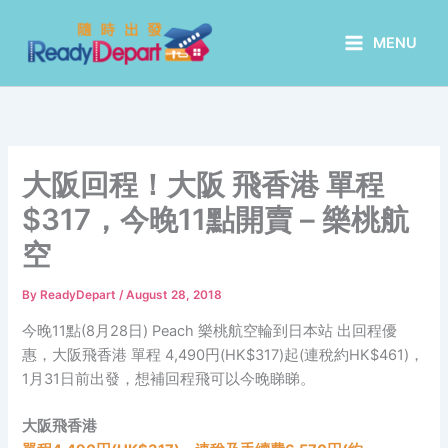
Skip
to
MENU
content
大阪回程！大阪 飛香港 單程
$317，今晚11點開賣 – 樂桃航
空
By
ReadyDepart
/
August 28, 2018
今晚11點(8月28日) Peach 樂桃航空輪到日本站 出回程優
惠，大阪飛香港 單程 4,490円(HK$317)起(連稅約HK$461)，
1月31日前出發，想補回程飛可以今晚睇睇。
大阪飛香港