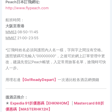
Peach日本訂飛網址:
http://www.flypeach.com
航班時間：
大阪
至
香港
MM63
08:50-11:45
MM67
21:00-23:55
*訂飛時姓名必須與護照內人名一樣，字與字之間沒有空格。
護照號碼可先輸入”00000000″，之後可於網上訂單管理中更
改，建議先登記Peach帳號，入定常用旅客名單，搶飛時可快
人一步。
用埋右邊
【Go!ReadyDepart】
一次過比較各酒店網價錢
搵酒店推介：
★
Expedia 91折優惠碼【EHKNHOM】
|
Mastercard 88折
優惠碼【MASTERHK12H】