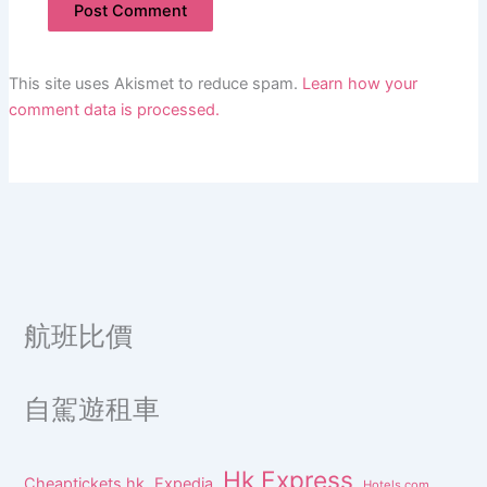
This site uses Akismet to reduce spam.
Learn how your
comment data is processed.
航班比價
自駕遊租車
Hk Express
Cheaptickets.hk
Expedia
Hotels.com