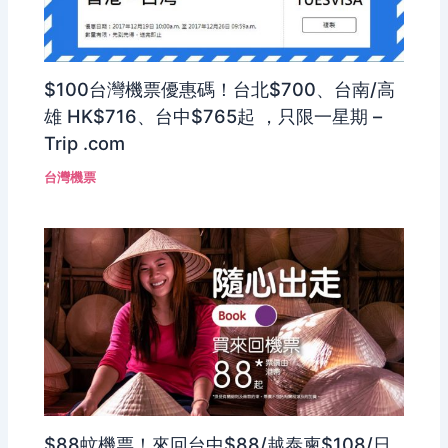
$100台灣機票優惠碼！台北$700、台南/高
雄 HK$716、台中$765起 ，只限一星期 –
Trip .com
台灣機票
$88蚊機票！來回台中$88/越泰柬$108/日