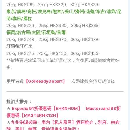
20kg HK$199、25kg HK$320、30kg HK$329
東京/廣島/高松/鹿兒島/熊本//釜山/濟州/花蓮/布吉/清萊/昆
明/塞班/暹粒
20kg HK$229、25kg HK$360、30kg HK$365
福岡/名古屋/大阪/石垣島/首爾
20kg HK$249、25kg HK$370、30kg HK$379
訂飛後訂行李
20kg HK$275、25kg HK$430、30kg HK$435
**搶機票時建議同時加購託運行李，之後再加購價錢會貴好
多
用埋右邊
【Go!ReadyDepart】
一次過比較各酒店網價錢
搵酒店推介：
★
Expedia 91折優惠碼【EHKNHOM】
|
Mastercard 88折
優惠碼【MASTERHK12H】
★
九州泡湯必睇！房內【私人風呂】酒店推介，別府、由布
院、黑川、嬉野、雲仙溫泉名湯住宿！