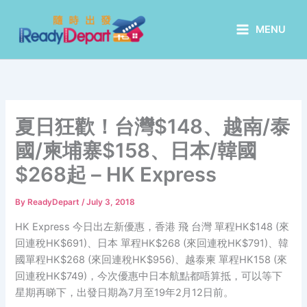
Skip
to
MENU
content
夏日狂歡！台灣$148、越南/泰
國/柬埔寨$158、日本/韓國
$268起 – HK Express
By
ReadyDepart
/
July 3, 2018
HK Express 今日出左新優惠，香港 飛 台灣 單程HK$148 (來
回連稅HK$691)、日本 單程HK$268 (來回連稅HK$791)、韓
國單程HK$268 (來回連稅HK$956)、越泰柬 單程HK158 (來
回連稅HK$749)，今次優惠中日本航點都唔算抵，可以等下
星期再睇下，出發日期為7月至19年2月12日前。