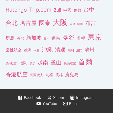
Trip.com
台中
Hutchgo
Zuji
中國
倫敦
大阪
台北
名古屋
國泰
布吉
峇里
峴港
東京
曼谷
新加坡
廣島
暹粒
札幌
悉尼
日本
沖繩
清邁
濟州
樂桃航空
歐洲
澳洲
澳門
永安
首爾
釜山
越南
福岡
長榮航空
濟州航空
美加
香港航空
鹿兒島
高松
高雄
馬爾代夫
Facebook
X.com
Instagram
YouTube
Email