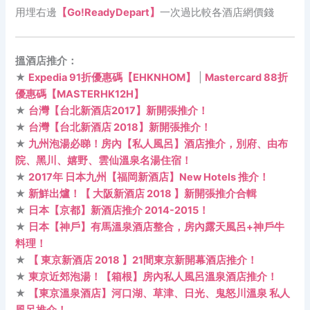
用埋右邊
【Go!ReadyDepart】
一次過比較各酒店網價錢
搵酒店推介：
★
Expedia 91折優惠碼【EHKNHOM】
|
Mastercard 88折
優惠碼【MASTERHK12H】
★
台灣【台北新酒店2017】新開張推介！
★
台灣【台北新酒店 2018】新開張推介！
★
九州泡湯必睇！房內【私人風呂】酒店推介，別府、由布
院、黑川、嬉野、雲仙溫泉名湯住宿！
★
2017年 日本九州【福岡新酒店】New Hotels 推介！
★
新鮮出爐！【 大阪新酒店 2018 】新開張推介合輯
★
日本【京都】新酒店推介 2014-2015！
★
日本【神戶】有馬溫泉酒店整合，房內露天風呂+神戶牛
料理！
★
【 東京新酒店 2018 】21間東京新開幕酒店推介！
★
東京近郊泡湯！【箱根】房內私人風呂溫泉酒店推介！
★
【東京溫泉酒店】河口湖、草津、日光、鬼怒川溫泉 私人
風呂推介！