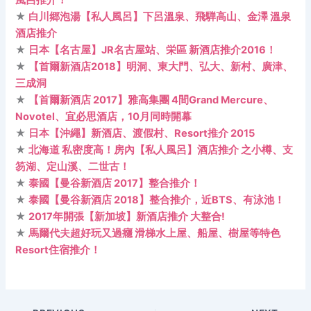
★
白川郷泡湯【私人風呂】下呂溫泉、飛騨高山、金澤 溫泉
酒店推介
★
日本【名古屋】JR名古屋站、栄區 新酒店推介2016！
★
【首爾新酒店2018】明洞、東大門、弘大、新村、廣津、
三成洞
★
【首爾新酒店 2017】雅高集團 4間Grand Mercure、
Novotel、宜必思酒店，10月同時開幕
★
日本【沖繩】新酒店、渡假村、Resort推介 2015
★
北海道 私密度高！房內【私人風呂】酒店推介 之小樽、支
笏湖、定山溪、二世古！
★
泰國【曼谷新酒店 2017】整合推介！
★
泰國【曼谷新酒店 2018】整合推介，近BTS、有泳池！
★
2017年開張【新加坡】新酒店推介 大整合!
★
馬爾代夫超好玩又過癮 滑梯水上屋、船屋、樹屋等特色
Resort住宿推介！