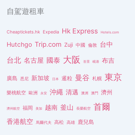
自駕遊租車
Hk Express
Cheaptickets.hk
Expedia
Hotels.com
Trip.com
台中
Hutchgo
Zuji
中國
倫敦
大阪
台北
名古屋
國泰
布吉
峇里
峴港
東京
曼谷
新加坡
廣島
暹粒
札幌
悉尼
日本
沖繩
清邁
濟州
樂桃航空
歐洲
澳洲
澳門
永安
首爾
釜山
越南
福岡
長榮航空
濟州航空
美加
香港航空
鹿兒島
高松
高雄
馬爾代夫