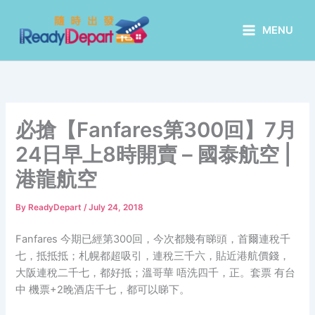
Skip
to
MENU
content
必搶【Fanfares第300回】7月
24日早上8時開賣 – 國泰航空 |
港龍航空
By
ReadyDepart
/
July 24, 2018
Fanfares 今期已經第300回，今次都幾有睇頭，首爾連稅千
七，抵抵抵；札幌都超吸引，連稅三千六，貼近港航價錢，
大阪連稅二千七，都好抵；溫哥華 唔洗四千，正。套票 有台
中 機票+2晚酒店千七，都可以睇下。