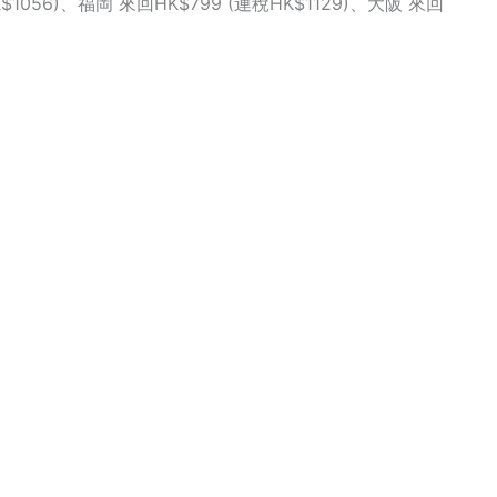
K$1056)、福岡 來回HK$799 (連稅HK$1129)、大阪 來回