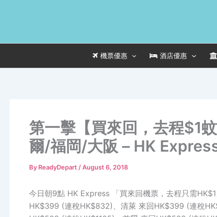
Skip
to
content
機票優惠
酒店優惠
第一擊【買來回，去程$1蚊
爾/福岡/大阪 – HK Expres
By
ReadyDepart
/
August 6, 2018
今日朝9點 HK Express 「買來回機票，去程只需HK$
HK$399 (連稅HK$832)、清萊 來回HK$399 (連稅H