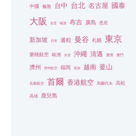
台北
名古屋
國泰
台中
中國
倫敦
大阪
布吉
廣島
悉尼
峇里
峴港
東京
曼谷
新加坡
暹粒
札幌
日本
沖繩
清邁
樂桃航空
歐洲
澳洲
澳門
永安
釜山
越南
濟州
福岡
濟州航空
美加
首爾
香港航空
高松
長榮航空
馬爾代夫
鹿兒島
高雄