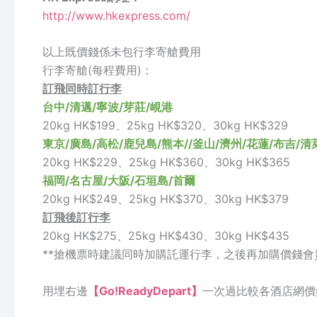
http://www.hkexpress.com/
以上既價錢係未包行李寄艙費用
行李寄艙(每程費用)：
訂飛同時訂行李
台中/清邁/寧波/芽莊/峴港
20kg HK$199、25kg HK$320、30kg HK$329
東京/廣島/高松/鹿兒島/熊本//釜山/濟州/花蓮/布吉/清
20kg HK$229、25kg HK$360、30kg HK$365
福岡/名古屋/大阪/石垣島/首爾
20kg HK$249、25kg HK$370、30kg HK$379
訂飛後訂行李
20kg HK$275、25kg HK$430、30kg HK$435
**搶機票時建議同時加購託運行李，之後再加購價錢會
用埋右邊
【Go!ReadyDepart】
一次過比較各酒店網價