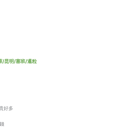
萊/昆明/塞班/暹粒
貴好多
錢