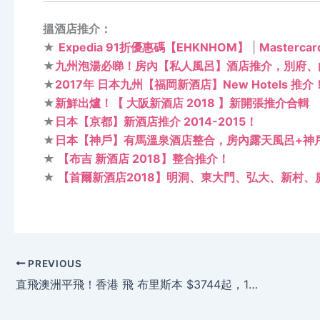
搵酒店推介：
★
Expedia 91折優惠碼【EHKNHOM】
|
Masterc
★
九州泡湯必睇！房內【私人風呂】酒店推介，別府、
★
2017年 日本九州【福岡新酒店】New Hotels 推介
★
新鮮出爐！【 大阪新酒店 2018 】新開張推介合輯
★
日本【京都】新酒店推介 2014-2015！
★
日本【神戶】有馬溫泉酒店整合，房內露天風呂+神
★
【布吉 新酒店 2018】整合推介！
★
【首爾新酒店2018】明洞、東大門、弘大、新村、
PREVIOUS
直飛澳洲平飛！香港 飛 布里斯本 $3744起，11中前出發 – 國泰航空