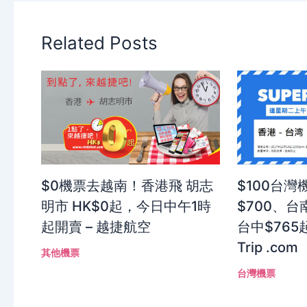
Related Posts
$0機票去越南！香港飛 胡志
$100台
明市 HK$0起，今日中午1時
$700、台南
起開賣 – 越捷航空
台中$765
Trip .com
其他機票
台灣機票