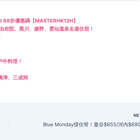
ard 88折優惠碼【MASTERHK12H】
由布院、黑川、嬉野、雲仙溫泉名湯住宿！
！
戶牛料理！
廣津、三成洞
NE