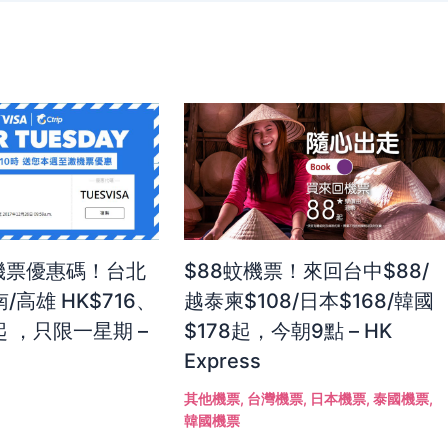
灣機票優惠碼！台北
$88蚊機票！來回台中$88/
/高雄 HK$716、
越泰柬$108/日本$168/韓國
起 ，只限一星期 –
$178起，今朝9點 – HK
Express
其他機票
,
台灣機票
,
日本機票
,
泰國機票
,
韓國機票