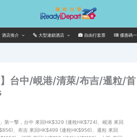
酒店推介
大型連鎖酒店
自由行套票
優惠碼
】台中/峴港/清萊/布吉/暹粒/首
s
1」第一撃，台中 來回HK$329 (連稅HK$724)、峴港 來回
K$856)、布吉 來回HK$499 (連稅HK$956)、暹粒 來回