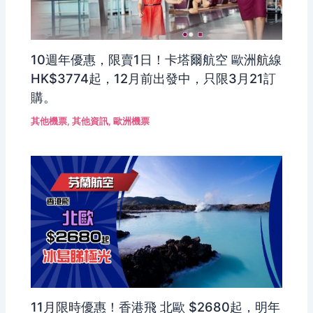
10週年優惠，限賣1日！卡塔爾航空 歐洲航線
HK$3774起，12月前出發中，只限3月21訂
購。
其他機票
,
其他資訊
,
歐洲機票
11月限時優惠！香港飛 北歐 $2680起，明年