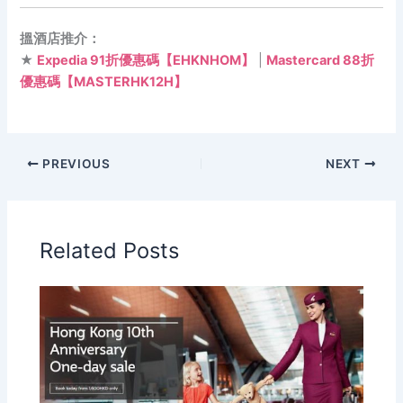
搵酒店推介：
★
Expedia 91折優惠碼【EHKNHOM】
|
Mastercard 88折
優惠碼【MASTERHK12H】
PREVIOUS
NEXT
Related Posts