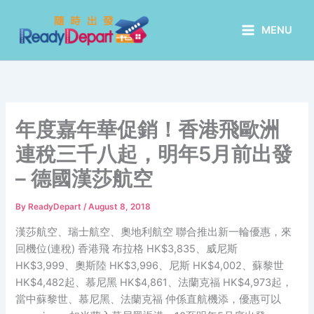
Skip
to
MENU
content
年度嘉年華促銷！香港飛歐洲
連稅三千八起，明年5月前出發
– 德國漢莎航空
By
ReadyDepart
/
August 8, 2018
漢莎航空、瑞士航空、奧地利航空 聯合推出新一輪優惠，來
回機位(連稅) 香港飛 布拉格 HK$3,835、威尼斯
HK$3,999、奧斯陸 HK$3,996、尼斯 HK$4,002、蘇黎世
HK$4,482起、慕尼黑 HK$4,861、法蘭克福 HK$4,973起，
當中蘇黎世、慕尼黑、法蘭克福 仲係直航機添，優惠可以