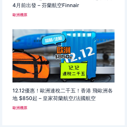
4月前出發 – 芬蘭航空Finnair
歐洲機票
12.12優惠！歐洲連稅二千五！香港 飛歐洲各
地 $850起 – 皇家荷蘭航空/法國航空
歐洲機票