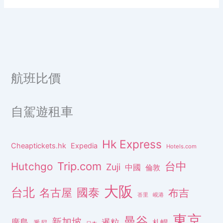
航班比價
自駕遊租車
Hk Express
Cheaptickets.hk
Expedia
Hotels.com
Trip.com
台中
Hutchgo
Zuji
中國
倫敦
大阪
台北
名古屋
國泰
布吉
峇里
峴港
東京
曼谷
新加坡
廣島
暹粒
札幌