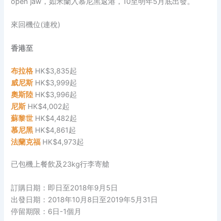
open jaw，如米蘭入慕尼黑返港，10至明年5月底出發。
來回機位(連稅)
香港至
布拉格
HK$3,835起
威尼斯
HK$3,999起
奧斯陸
HK$3,996起
尼斯
HK$4,002起
蘇黎世
HK$4,482起
慕尼黑
HK$4,861起
法蘭克福
HK$4,973起
已包機上餐飲及23kg行李寄艙
訂購日期：即日至2018年9月5日
出發日期：2018年10月8日至2019年5月31日
停留期限：6日-1個月