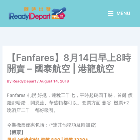
Skip
to
MENU
content
【Fanfares】8月14日早上8時
開賣 – 國泰航空 | 港龍航空
By
ReadyDepart
/
August 14, 2018
Fanfares 札幌 好抵，連稅三千七，平時起碼四千幾，首爾 價
錢都唔錯，開恩茲、華盛頓都可以。套票方面 曼谷 機票+2
晚酒店二千一都好吸引。
今期機票優惠包括：(*連其他稅項及附加費)
【機票】