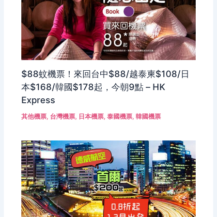
$88蚊機票！來回台中$88/越泰柬$108/日
本$168/韓國$178起，今朝9點 – HK
Express
其他機票
,
台灣機票
,
日本機票
,
泰國機票
,
韓國機票