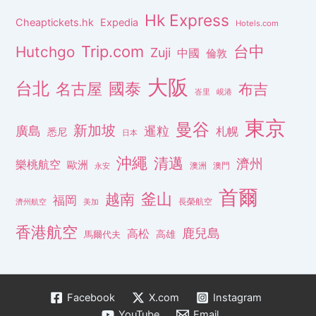
Hk Express
Cheaptickets.hk
Expedia
Hotels.com
Trip.com
台中
Hutchgo
Zuji
中國
倫敦
大阪
台北
名古屋
國泰
布吉
峇里
峴港
東京
曼谷
新加坡
廣島
暹粒
札幌
悉尼
日本
沖繩
清邁
濟州
樂桃航空
歐洲
澳洲
澳門
永安
首爾
釜山
越南
福岡
長榮航空
濟州航空
美加
香港航空
鹿兒島
高松
高雄
馬爾代夫
Facebook
X.com
Instagram
YouTube
Email