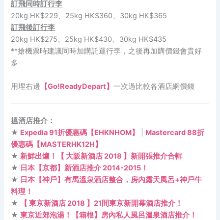
訂飛同時訂行李
20kg HK$229、25kg HK$360、30kg HK$365
訂飛後訂行李
20kg HK$275、25kg HK$430、30kg HK$435
**搶機票時建議同時加購託運行李，之後再加購價錢會貴好
多
用埋右邊
【Go!ReadyDepart】
一次過比較各酒店網價錢
搵酒店推介：
★
Expedia 91折優惠碼【EHKNHOM】
|
Mastercard 88折
優惠碼【MASTERHK12H】
★
新鮮出爐！【 大阪新酒店 2018 】新開張推介合輯
★
日本【京都】新酒店推介 2014-2015！
★
日本【神戶】有馬溫泉酒店整合，房內露天風呂+神戶牛
料理！
★
【 東京新酒店 2018 】21間東京新開幕酒店推介！
★
東京近郊泡湯！【箱根】房內私人風呂溫泉酒店推介！