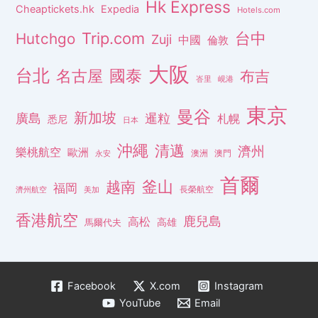
Hk Express
Cheaptickets.hk
Expedia
Hotels.com
Trip.com
台中
Hutchgo
Zuji
中國
倫敦
大阪
台北
名古屋
國泰
布吉
峇里
峴港
東京
曼谷
新加坡
廣島
暹粒
札幌
悉尼
日本
沖繩
清邁
濟州
樂桃航空
歐洲
澳洲
澳門
永安
首爾
釜山
越南
福岡
長榮航空
濟州航空
美加
香港航空
鹿兒島
高松
高雄
馬爾代夫
Facebook
X.com
Instagram
YouTube
Email