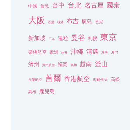
台北
名古屋
國泰
台中
中國
倫敦
大阪
布吉
廣島
悉尼
峇里
峴港
東京
曼谷
新加坡
暹粒
札幌
日本
沖繩
清邁
樂桃航空
歐洲
澳洲
澳門
永安
釜山
越南
濟州
福岡
濟州航空
美加
首爾
香港航空
高松
長榮航空
馬爾代夫
鹿兒島
高雄