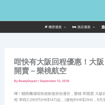
Skip
to
content
機票優惠
酒店優惠
咁快有大阪回程優惠！大阪 飛
開賣 – 樂桃航空
By
ReadyDepart
/
September 13, 2018
嘩！關西機場咁快就恢復部份運作，樂桃 即開賣 大阪回程
程 單程2,090円(HK$147)起，(連稅約HK$294