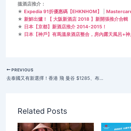
搵酒店推介：
★
Expedia 91折優惠碼【EHKNHOM】
|
Masterc
★
新鮮出爐！【 大阪新酒店 2018 】新開張推介合輯
★
日本【京都】新酒店推介 2014-2015！
★
日本【神戶】有馬溫泉酒店整合，房內露天風呂+神
PREVIOUS
去泰國又有新選擇！香港 飛 曼谷 $1285、布吉 $1645起，1月前出發 – 泰國微笑航空
Related Posts