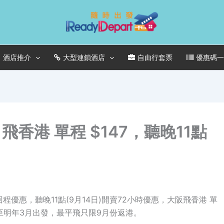
酒店推介
大型連鎖酒店
自由行套票
優惠碼
香港 單程 $147，聽晚11點
優惠，聽晚11點(9月14日)開賣72小時優惠，大阪飛香港 單
)，9月至明年3月出發，最平飛只限9月份返港。