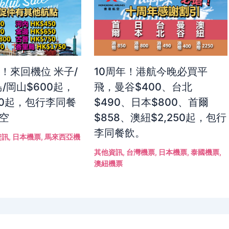
！來回機位 米子/
10周年！港航今晚必買平
/岡山$600起，
飛，曼谷$400、台北
50起，包行李同餐
$490、日本$800、首爾
航空
$858、澳紐$2,250起，包行
李同餐飲。
資訊
,
日本機票
,
馬來西亞機
其他資訊
,
台灣機票
,
日本機票
,
泰國機票
,
澳紐機票