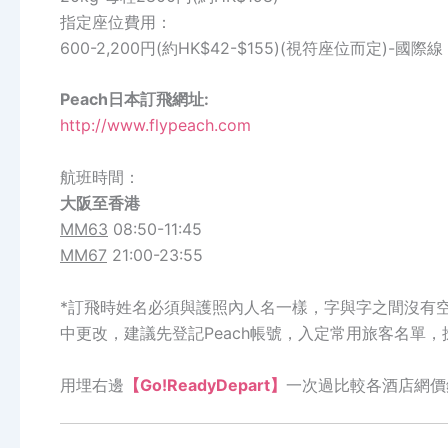
指定座位費用：
600-2,200円(約HK$42-$155)(視符座位而定)-國際線
Peach日本訂飛網址:
http://www.flypeach.com
航班時間：
大阪
至
香港
MM63
08:50-11:45
MM67
21:00-23:55
*訂飛時姓名必須與護照內人名一樣，字與字之間沒有空格
中更改，建議先登記Peach帳號，入定常用旅客名單
用埋右邊
【Go!ReadyDepart】
一次過比較各酒店網價