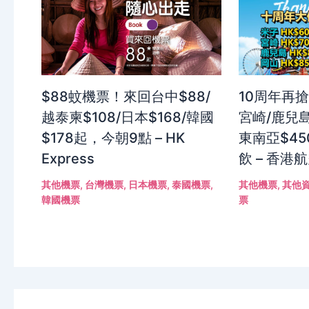
$88蚊機票！來回台中$88/
10周年再搶
越泰柬$108/日本$168/韓國
宮崎/鹿兒島
$178起，今朝9點 – HK
東南亞$4
Express
飲 – 香港
其他機票
,
台灣機票
,
日本機票
,
泰國機票
,
其他機票
,
其他
韓國機票
票