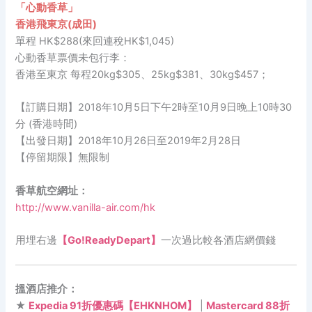
「心動香草」
香港飛
東京(成田)
單程 HK$288(來回連稅HK$1,045)
心動香草票價未包行李：
香港至東京 每程20kg$305、25kg$381、30kg$457；
【訂購日期】2018年10月5日下午2時至10月9日晚上10時30
分 (香港時間)
【出發日期】2018年10月26日至2019年2月28日
【停留期限】無限制
香草航空網址：
http://www.vanilla-air.com/hk
用埋右邊
【Go!ReadyDepart】
一次過比較各酒店網價錢
搵酒店推介：
★
Expedia 91折優惠碼【EHKNHOM】
|
Mastercard 88折