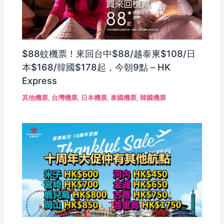
$88蚊機票！來回台中$88/越泰柬$108/日
本$168/韓國$178起，今朝9點 – HK
Express
其他機票
,
台灣機票
,
日本機票
,
泰國機票
,
韓國機票