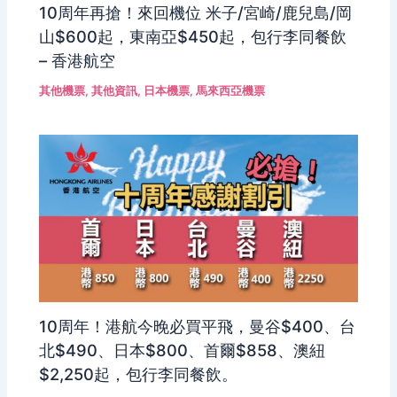
10周年再搶！來回機位 米子/宮崎/鹿兒島/岡
山$600起，東南亞$450起，包行李同餐飲
– 香港航空
其他機票
,
其他資訊
,
日本機票
,
馬來西亞機票
10周年！港航今晚必買平飛，曼谷$400、台
北$490、日本$800、首爾$858、澳紐
$2,250起，包行李同餐飲。