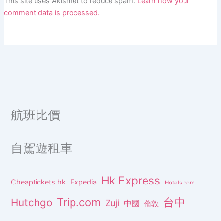
This site uses Akismet to reduce spam.
Learn how your
comment data is processed.
航班比價
自駕遊租車
Hk Express
Cheaptickets.hk
Expedia
Hotels.com
Trip.com
台中
Hutchgo
Zuji
中國
倫敦