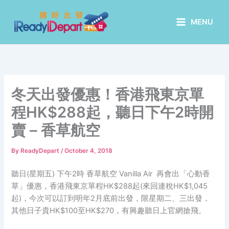
Skip
to
MENU
content
冬天出發優惠！香港飛東京單
程HK$288起，聽日下午2時開
賣 – 香草航空
By
ReadyDepart
/
October 4, 2018
聽日(星期五) 下午2時 香草航空 Vanilla Air 再會出「心動香
草」優惠，香港飛東京單程HK$288起(來回連稅HK$1,045
起)，今次可以訂到明年2月底前出發，限星期二、三出發，
其他日子貴HK$100至HK$270，有興趣聽日上官網搶飛。