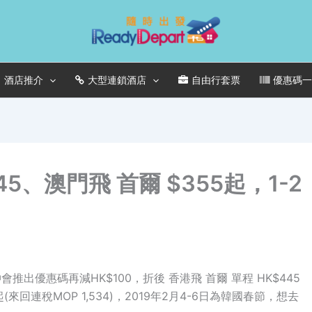
酒店推介
大型連鎖酒店
自由行套票
優惠碼
5、澳門飛 首爾 $355起，1-2
推出優惠碼再減HK$100，折後 香港飛 首爾 單程 HK$445
5起(來回連稅MOP 1,534)，2019年2月4-6日為韓國春節，想去