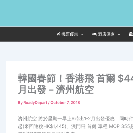
Skip
to
content
機票優惠
酒店優惠
韓國春節！香港飛 首爾 $44
月出發 – 濟州航空
By
ReadyDepart
/
October 7, 2018
濟州航空 將於星期一早上9時出1-2月出發優惠，同時仲會
起(來回連稅HK$1,445)、澳門飛 首爾 單程 MOP 35