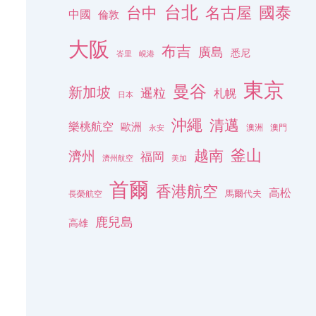
台北
名古屋
國泰
台中
中國
倫敦
大阪
布吉
廣島
悉尼
峇里
峴港
東京
曼谷
新加坡
暹粒
札幌
日本
沖繩
清邁
樂桃航空
歐洲
澳洲
澳門
永安
釜山
越南
濟州
福岡
濟州航空
美加
首爾
香港航空
高松
長榮航空
馬爾代夫
鹿兒島
高雄