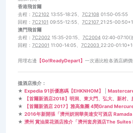
香港飛首爾
去程：
7C2102
13:55-18:25、
7C2108
01:50-05:55
回程：
7C2101
09:55-12:55、
7C2107
21:25-00:50+1
澳門飛首爾
去程：
7C2002
15:35-20:15、
7C2004
02:40-07:
回程：
7C2001
11:00-14:05、
7C2003
22:20-01:1
用埋右邊
【Go!ReadyDepart】
一次過比較各酒店網價
搵酒店推介：
★
Expedia 91折優惠碼【EHKNHOM】
|
Masterc
★
【首爾新酒店2018】明洞、東大門、弘大、新村、
★
【首爾新酒店 2017】雅高集團 4間Grand Mercu
★
2016年新開張「濟州妍洞華美達安可酒店 Ramada En
★
濟州 賞油菜花酒店推介「濟州套房酒店The Suites H