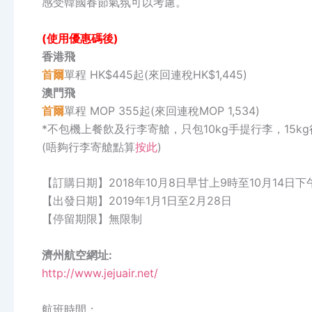
感受韓國春節氣氛可以考慮。
(使用優惠碼後)
香港飛
首爾
單程 HK$445起(來回連稅HK$1,445)
澳門飛
首爾
單程 MOP 355起(來回連稅MOP 1,534)
*不包機上餐飲及行李寄艙，只包10kg手提行李，15kg
(唔夠行李寄艙點算
按此
)
【訂購日期】2018年10月8日早甘上9時至10月14日下
【出發日期】2019年1月1日至2月28日
【停留期限】無限制
濟州航空網址:
http://www.jejuair.net/
航班時間：