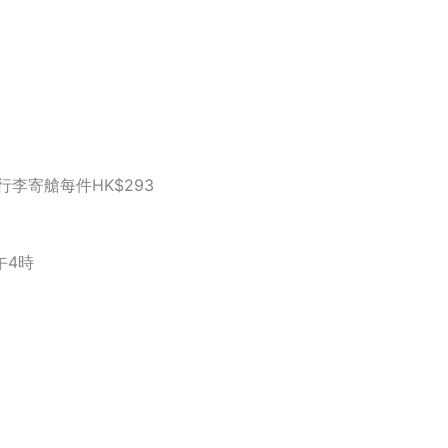
行李寄艙每件HK$293
午4時